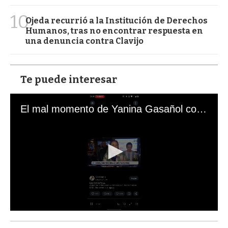
10
Ojeda recurrió a la Institución de Derechos
Humanos, tras no encontrar respuesta en
una denuncia contra Clavijo
Te puede interesar
El mal momento de Yanina Gasañol con un hincha argentino en "Subrayado"
0
s