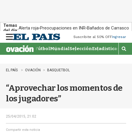
Temas
Alerta roja
Preocupaciones en INR
Bañados de Carrasco
del día:
Suscribite al 50% OFF
Ingresar
M
e
Fútbol
Mundial
Selección
Estadisticas
Agen
n
M
u
o
s
t
EL PAÍS
OVACIÓN
BASQUETBOL
r
a
“Aprovechar los momentos de
r
b
los jugadores”
�
s
q
u
25/04/2015, 21:02
e
d
Compartir esta noticia