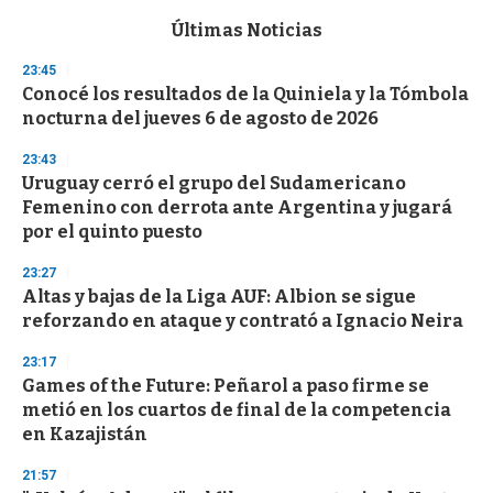
e
c
Últimas Noticias
o
n
23:45
d
Conocé los resultados de la Quiniela y la Tómbola
s
o
nocturna del jueves 6 de agosto de 2026
f
3
23:43
3
s
Uruguay cerró el grupo del Sudamericano
e
Femenino con derrota ante Argentina y jugará
c
por el quinto puesto
o
n
d
23:27
s
Altas y bajas de la Liga AUF: Albion se sigue
reforzando en ataque y contrató a Ignacio Neira
23:17
Games of the Future: Peñarol a paso firme se
metió en los cuartos de final de la competencia
en Kazajistán
21:57