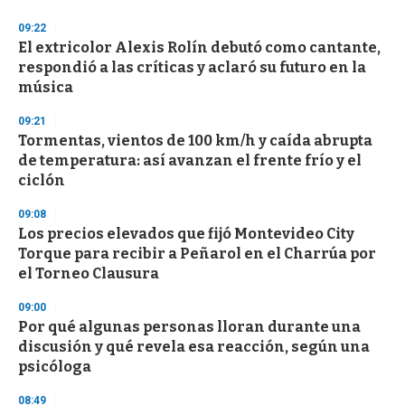
o
n
09:22
d
El extricolor Alexis Rolín debutó como cantante,
s
o
respondió a las críticas y aclaró su futuro en la
f
música
3
3
s
09:21
e
Tormentas, vientos de 100 km/h y caída abrupta
c
de temperatura: así avanzan el frente frío y el
o
n
ciclón
d
s
09:08
Los precios elevados que fijó Montevideo City
Torque para recibir a Peñarol en el Charrúa por
el Torneo Clausura
09:00
Por qué algunas personas lloran durante una
discusión y qué revela esa reacción, según una
psicóloga
08:49