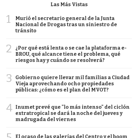
Las Más Vistas
1
Murió el secretario general de la Junta
Nacional de Drogas tras un siniestro de
tránsito
2
¿Por qué está lenta o se cae la plataforma e-
BROU, qué alcance tiene el problema, qué
riesgos hay y cuándo se resolverá?
3
Gobierno quiere llevar mil familias a Ciudad
Vieja aprovechando ocho propiedades
públicas: ¿cómo es el plan del MVOT?
4
Inumet prevé que "lo más intenso" del ciclón
extratropical se dará la noche del jueves y
madrugada del viernes
5
El ocaso de las galerías del Centro y el boom