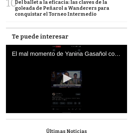
10
Del ballet a la eficacia: las claves de la
goleada de Peñarol a Wanderers para
conquistar el Torneo Intermedio
Te puede interesar
El mal momento de Yanina Gasañol con un hincha argentino en "Subrayado"
0
s
e
c
Últimas Noticias