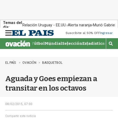
Temas del
Relación Uruguay - EE.UU.
Alerta naranja
Murió Gabriel 
día:
Suscribite al 50% OFF
Ingresar
M
e
Fútbol
Mundial
Selección
Estadisticas
Agen
n
M
u
o
s
t
EL PAÍS
OVACIÓN
BASQUETBOL
r
a
Aguada y Goes empiezan a
r
b
transitar en los octavos
�
s
q
u
08/02/2015, 07:00
e
d
Compartir esta noticia