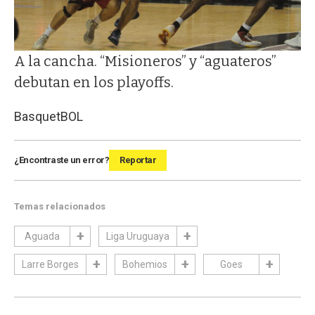
A la cancha. “Misioneros” y “aguateros”
debutan en los playoffs.
BasquetBOL
¿Encontraste un error?
Reportar
Temas relacionados
Aguada
Liga Uruguaya
Larre Borges
Bohemios
Goes