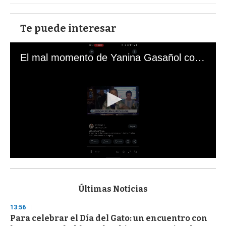
Te puede interesar
El mal momento de Yanina Gasañol con un hincha argentino en "Subrayado"
0
s
e
c
Últimas Noticias
o
n
13:56
d
Para celebrar el Día del Gato: un encuentro con
s
o