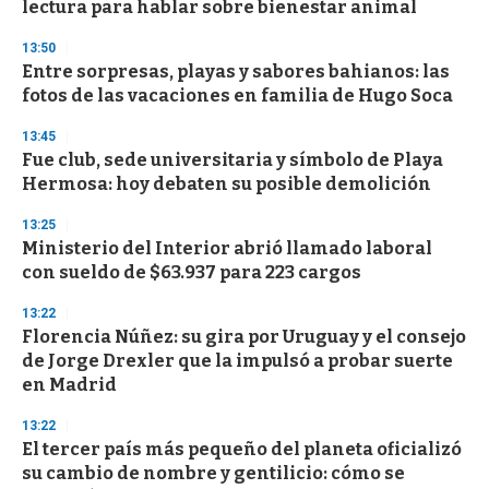
lectura para hablar sobre bienestar animal
f
3
13:50
3
s
Entre sorpresas, playas y sabores bahianos: las
e
fotos de las vacaciones en familia de Hugo Soca
c
o
13:45
n
d
Fue club, sede universitaria y símbolo de Playa
s
Hermosa: hoy debaten su posible demolición
13:25
Ministerio del Interior abrió llamado laboral
con sueldo de $63.937 para 223 cargos
13:22
Florencia Núñez: su gira por Uruguay y el consejo
de Jorge Drexler que la impulsó a probar suerte
en Madrid
13:22
El tercer país más pequeño del planeta oficializó
su cambio de nombre y gentilicio: cómo se