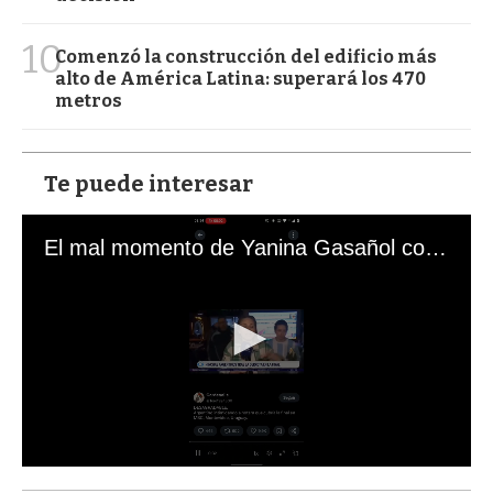
10
Comenzó la construcción del edificio más
alto de América Latina: superará los 470
metros
Te puede interesar
El mal momento de Yanina Gasañol con un hincha argentino en "Subrayado"
0
s