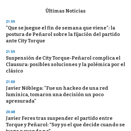
e
c
Últimas Noticias
o
n
21:59
d
"Que se juegue el fin de semana que viene": la
s
o
postura de Peñarol sobre la fijación del partido
f
ante City Torque
3
3
s
21:59
e
Suspensión de City Torque-Peñarol complica el
c
Clausura: posibles soluciones y la polémica por el
o
n
clásico
d
s
21:00
Javier Nóblega: "Fue un hackeo de una red
lumínica, tomaron una decisión un poco
apresurada"
20:48
Javier Feres tras suspender el partido entre
Torque y Peñarol: “Soy yo el que decide cuando se