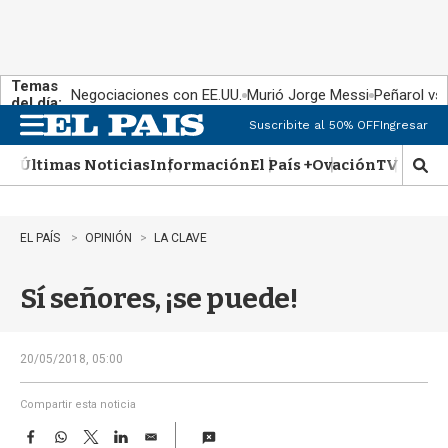
Temas
Negociaciones con EE.UU.
Murió Jorge Messi
Peñarol vs
del día:
Suscribite al 50% OFF
Ingresar
M
e
Últimas Noticias
Información
El País +
Ovación
TV Show
n
M
u
o
s
t
EL PAÍS
OPINIÓN
LA CLAVE
r
a
Sí señores, ¡se puede!
r
b
�
s
20/05/2018, 05:00
q
u
Compartir esta noticia
e
F
W
T
L
E
d