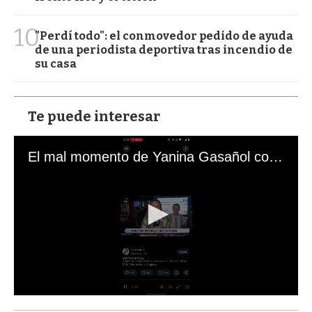
10
"Perdí todo": el conmovedor pedido de ayuda
de una periodista deportiva tras incendio de
su casa
Te puede interesar
El mal momento de Yanina Gasañol con un hincha argentino en "Subrayado"
0
s