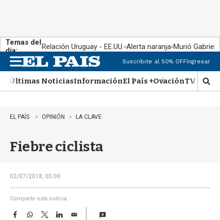
Temas del
Relación Uruguay - EE.UU.
Alerta naranja
Murió Gabriel 
día:
Suscribite al 50% OFF
Ingresar
M
e
Últimas Noticias
Información
El País +
Ovación
TV Show
n
M
u
o
s
t
EL PAÍS
OPINIÓN
LA CLAVE
r
a
Fiebre ciclista
r
b
�
s
02/07/2018, 05:00
q
u
Compartir esta noticia
e
F
W
T
L
E
d