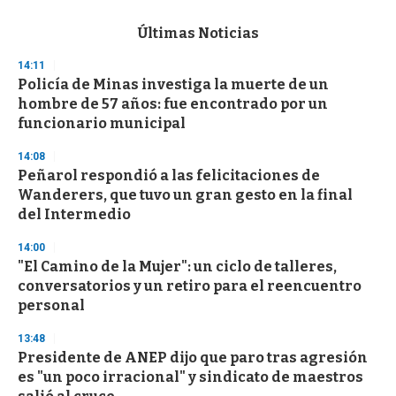
e
c
Últimas Noticias
o
n
14:11
d
Policía de Minas investiga la muerte de un
s
o
hombre de 57 años: fue encontrado por un
f
funcionario municipal
3
3
s
14:08
e
Peñarol respondió a las felicitaciones de
c
Wanderers, que tuvo un gran gesto en la final
o
n
del Intermedio
d
s
14:00
"El Camino de la Mujer": un ciclo de talleres,
conversatorios y un retiro para el reencuentro
personal
13:48
Presidente de ANEP dijo que paro tras agresión
es "un poco irracional" y sindicato de maestros