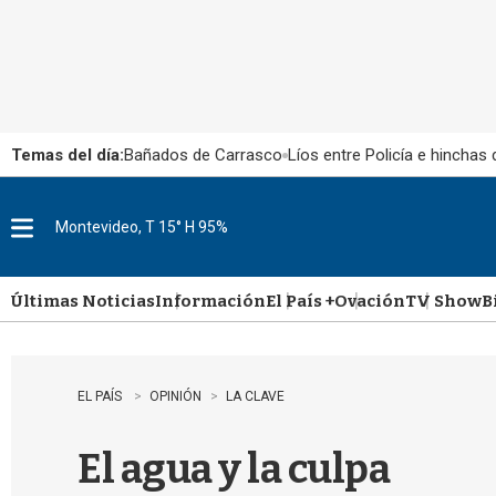
Temas del día:
Bañados de Carrasco
Líos entre Policía e hinchas
Montevideo, T 15° H 95%
M
e
n
u
Últimas Noticias
Información
El País +
Ovación
TV Show
B
EL PAÍS
OPINIÓN
LA CLAVE
El agua y la culpa