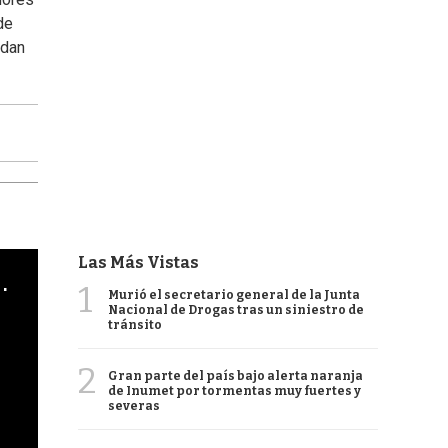
de
 dan
Las Más Vistas
cha argentino en "Subrayado"
1
Murió el secretario general de la Junta
Nacional de Drogas tras un siniestro de
tránsito
2
Gran parte del país bajo alerta naranja
de Inumet por tormentas muy fuertes y
severas