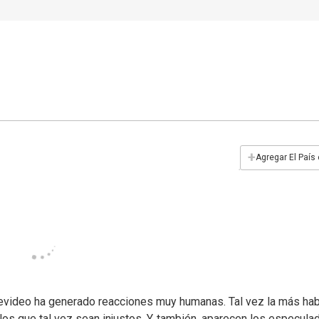
+
Agregar El País
tevideo ha generado reacciones muy humanas. Tal vez la más habi
los que tal vez sean injustos. Y, también, aparecen los especula