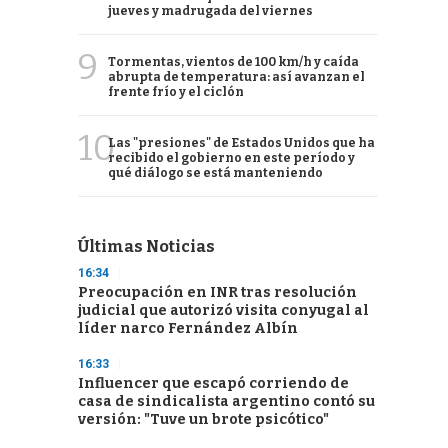
jueves y madrugada del viernes
9
Tormentas, vientos de 100 km/h y caída
abrupta de temperatura: así avanzan el
frente frío y el ciclón
10
Las "presiones" de Estados Unidos que ha
recibido el gobierno en este período y
qué diálogo se está manteniendo
Últimas Noticias
16:34
Preocupación en INR tras resolución
judicial que autorizó visita conyugal al
líder narco Fernández Albín
16:33
Influencer que escapó corriendo de
casa de sindicalista argentino contó su
versión: "Tuve un brote psicótico"