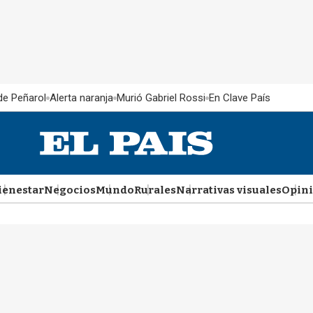
 de Peñarol
Alerta naranja
Murió Gabriel Rossi
En Clave País
ienestar
Negocios
Mundo
Rurales
Narrativas visuales
Opin