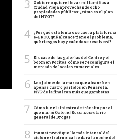
3
Gobierno quiere llevar mil familias a
Ciudad Vieja aprovechando ocho
propiedades públicas: ¿cómo es el plan
del MVOT?
4
¿Por qué está lenta o se cae la plataforma
e-BROU, qué alcance tiene el problema,
qué riesgos hay y cuándo se resolverá?
5
El ocaso de las galerías del Centro y el
boom en Pocitos: cómo se reconfigura el
mercado de locales comerciales
6
Leo Jaime: de la marca que alcanzó en
apenas cuatro partidos en Peñarol al
MVP de la final con más que gambetas
7
Cómo fue el siniestro de tránsito por el
que murió Gabriel Rossi, secretario
general de Drogas
8
Inumet prevé que "lo más intenso" del
ciclón extratropical se dará la noche del