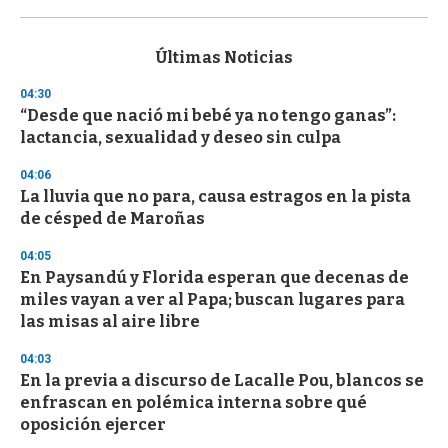
0
s
e
c
Últimas Noticias
o
n
04:30
d
“Desde que nació mi bebé ya no tengo ganas”:
s
o
lactancia, sexualidad y deseo sin culpa
f
3
04:06
3
s
La lluvia que no para, causa estragos en la pista
e
de césped de Maroñas
c
o
04:05
n
d
En Paysandú y Florida esperan que decenas de
s
miles vayan a ver al Papa; buscan lugares para
las misas al aire libre
04:03
En la previa a discurso de Lacalle Pou, blancos se
enfrascan en polémica interna sobre qué
oposición ejercer