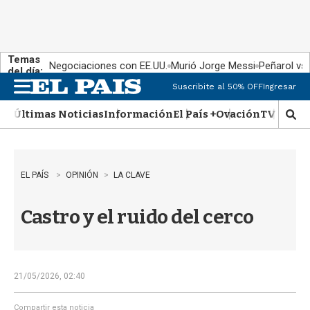
Temas
Negociaciones con EE.UU.
Murió Jorge Messi
Peñarol vs
del día:
Suscribite al 50% OFF
Ingresar
M
e
Últimas Noticias
Información
El País +
Ovación
TV Show
n
M
u
o
s
t
r
EL PAÍS
OPINIÓN
LA CLAVE
a
r
Castro y el ruido del cerco
b
�
s
q
u
21/05/2026, 02:40
e
d
Compartir esta noticia