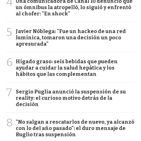
4
Una comunicadora de Canal 10 denunció que
un ómnibus la atropelló, lo siguió y enfrentó
al chofer: "En shock"
5
Javier Nóblega: "Fue un hackeo de una red
lumínica, tomaron una decisión un poco
apresurada"
6
Hígado graso: seis bebidas que pueden
ayudar a cuidar la salud hepática y los
hábitos que las complementan
7
Sergio Puglia anunció la suspensión de su
reality: el curioso motivo detrás de la
decisión
8
"No salgan a rescatarlos de nuevo, ya alcanzó
con lo del año pasado": el duro mensaje de
Ruglio tras suspensión