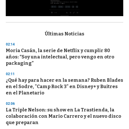
0
s
e
c
Últimas Noticias
o
n
02:14
d
Moria Casán, la serie de Netflix y cumplir 80
s
o
años: “Soy una intelectual, pero vengo en otro
f
packaging”
3
3
s
02:11
e
¿Qué hay para hacer en la semana? Ruben Blades
c
en el Sodre, "Camp Rock 3" en Disney+ y Buitres
o
n
en el Planetario
d
s
02:06
La Triple Nelson: su show en La Trastienda, la
colaboración con Mario Carrero y el nuevo disco
que preparan