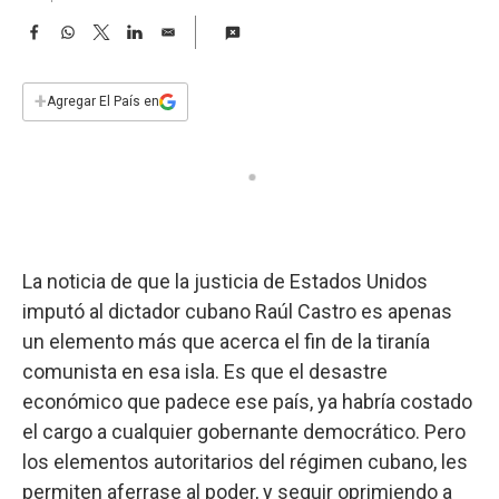
a
F
W
T
L
E
a
h
w
i
m
c
a
i
n
a
e
t
t
k
i
+
Agregar El País en
b
s
t
e
l
o
A
e
d
o
p
r
I
k
p
n
La noticia de que la justicia de Estados Unidos
imputó al dictador cubano Raúl Castro es apenas
un elemento más que acerca el fin de la tiranía
comunista en esa isla. Es que el desastre
económico que padece ese país, ya habría costado
el cargo a cualquier gobernante democrático. Pero
los elementos autoritarios del régimen cubano, les
permiten aferrase al poder, y seguir oprimiendo a