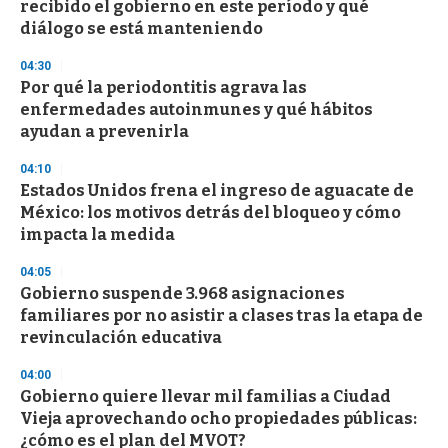
recibido el gobierno en este período y qué
f
diálogo se está manteniendo
3
3
s
04:30
e
Por qué la periodontitis agrava las
c
enfermedades autoinmunes y qué hábitos
o
n
ayudan a prevenirla
d
s
04:10
Estados Unidos frena el ingreso de aguacate de
México: los motivos detrás del bloqueo y cómo
impacta la medida
04:05
Gobierno suspende 3.968 asignaciones
familiares por no asistir a clases tras la etapa de
revinculación educativa
04:00
Gobierno quiere llevar mil familias a Ciudad
Vieja aprovechando ocho propiedades públicas:
¿cómo es el plan del MVOT?