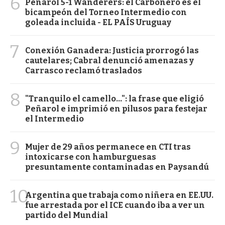
6
Peñarol 5-1 Wanderers: el Carbonero es el
bicampeón del Torneo Intermedio con
goleada incluida - EL PAÍS Uruguay
7
Conexión Ganadera: Justicia prorrogó las
cautelares; Cabral denunció amenazas y
Carrasco reclamó traslados
8
"Tranquilo el camello...": la frase que eligió
Peñarol e imprimió en pilusos para festejar
el Intermedio
9
Mujer de 29 años permanece en CTI tras
intoxicarse con hamburguesas
presuntamente contaminadas en Paysandú
10
Argentina que trabaja como niñera en EE.UU.
fue arrestada por el ICE cuando iba a ver un
partido del Mundial