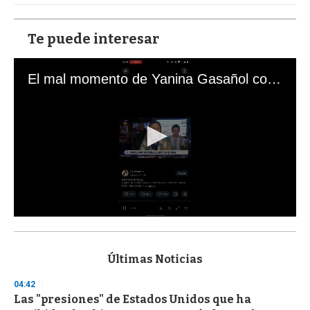
Te puede interesar
El mal momento de Yanina Gasañol con un hincha argentino en "Subrayado"
0
s
e
c
Últimas Noticias
o
n
04:42
d
Las "presiones" de Estados Unidos que ha
s
o