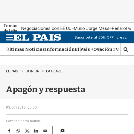
Temas
Negociaciones con EE.UU.
Murió Jorge Messi
Peñarol vs
del día:
Suscribite al 50% OFF
Ingresar
M
e
Últimas Noticias
Información
El País +
Ovación
TV Show
n
M
u
o
s
t
EL PAÍS
OPINIÓN
LA CLAVE
r
a
Apagón y respuesta
r
b
�
s
03/07/2018, 05:00
q
u
Compartir esta noticia
e
F
W
T
L
E
d