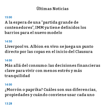
e
c
Últimas Noticias
o
n
15:00
d
A la espera de una "partida grande de
s
o
contenedores", IMM ya tiene definidos los
f
barrios para el nuevo modelo
3
3
s
14:50
e
Liverpool vs. Albion en vivo: se juega un punto
c
directo por las copas en el inicio del Clausura
o
n
d
14:00
s
Más allá del consumo: las decisiones financieras
clave para vivir con menos estrés y más
tranquilidad
14:00
¿Morrón o paprika? Cuáles son sus diferencias,
propiedades y cuándo conviene usar cada uno
13:28