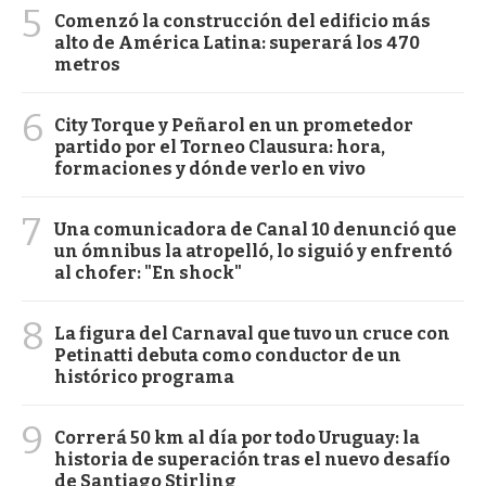
5
Comenzó la construcción del edificio más
alto de América Latina: superará los 470
metros
6
City Torque y Peñarol en un prometedor
partido por el Torneo Clausura: hora,
formaciones y dónde verlo en vivo
7
Una comunicadora de Canal 10 denunció que
un ómnibus la atropelló, lo siguió y enfrentó
al chofer: "En shock"
8
La figura del Carnaval que tuvo un cruce con
Petinatti debuta como conductor de un
histórico programa
9
Correrá 50 km al día por todo Uruguay: la
historia de superación tras el nuevo desafío
de Santiago Stirling