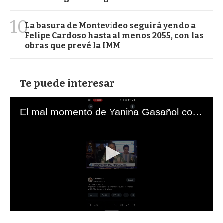
10
La basura de Montevideo seguirá yendo a
Felipe Cardoso hasta al menos 2055, con las
obras que prevé la IMM
Te puede interesar
El mal momento de Yanina Gasañol con un hincha argentino en "Subrayado"
0
s