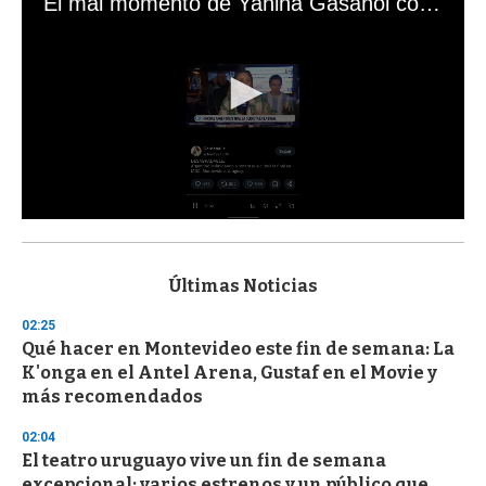
El mal momento de Yanina Gasañol con un hincha argentino en "Subrayado"
0
s
e
c
Últimas Noticias
o
n
02:25
d
Qué hacer en Montevideo este fin de semana: La
s
o
K'onga en el Antel Arena, Gustaf en el Movie y
f
más recomendados
3
3
s
02:04
e
El teatro uruguayo vive un fin de semana
c
excepcional: varios estrenos y un público que