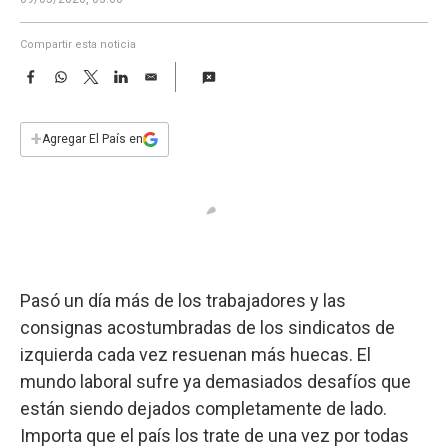
a
Compartir esta noticia
F
W
T
L
E
a
h
w
i
m
c
a
i
n
a
e
t
t
k
i
+
Agregar El País en
b
s
t
e
l
o
A
e
d
o
p
r
I
k
p
n
Pasó un día más de los trabajadores y las
consignas acostumbradas de los sindicatos de
izquierda cada vez resuenan más huecas. El
mundo laboral sufre ya demasiados desafíos que
están siendo dejados completamente de lado.
Importa que el país los trate de una vez por todas