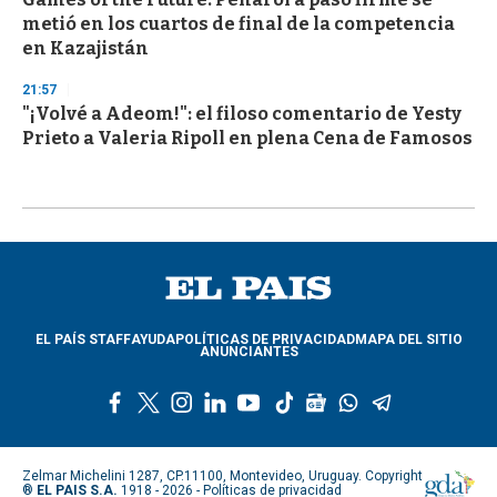
metió en los cuartos de final de la competencia
en Kazajistán
21:57
"¡Volvé a Adeom!": el filoso comentario de Yesty
Prieto a Valeria Ripoll en plena Cena de Famosos
EL PAÍS STAFF
AYUDA
POLÍTICAS DE PRIVACIDAD
MAPA DEL SITIO
ANUNCIANTES
f
t
i
l
y
t
g
w
t
a
w
n
i
o
i
o
h
e
c
i
s
n
u
k
o
a
l
e
t
t
k
t
t
g
t
e
Zelmar Michelini 1287, CP.11100, Montevideo, Uruguay. Copyright
b
t
a
e
u
o
l
s
g
®
EL PAIS S.A.
1918 - 2026 -
Políticas de privacidad