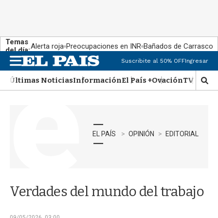
Temas
Alerta roja
Preocupaciones en INR
Bañados de Carrasco
del día:
Suscribite al 50% OFF
Ingresar
M
e
Últimas Noticias
Información
El País +
Ovación
TV Show
n
M
u
o
s
t
r
a
EL PAÍS
OPINIÓN
EDITORIAL
r
b
�
s
q
Verdades del mundo del trabajo
u
e
d
09/05/2026, 03:00