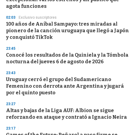
o
n
agota funciones
d
s
02:03
Exclusivo suscriptores
100 años de Aníbal Sampayo: tres miradas al
pionero de la canción uruguaya que llegó a Japón
y conquistó TikTok
23:45
Conocé los resultados de la Quiniela y la Tómbola
nocturna del jueves 6 de agosto de 2026
23:43
Uruguay cerró el grupo del Sudamericano
Femenino con derrota ante Argentina y jugará
por el quinto puesto
23:27
Altas y bajas de la Liga AUF: Albion se sigue
reforzando en ataque y contrató a Ignacio Neira
23:17
Games of the Future: Peñarol a paso firme se