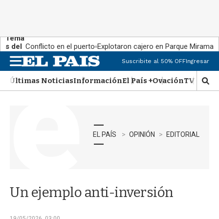
Tema
s del
Conflicto en el puerto
Explotaron cajero en Parque Miramar
día:
Suscribite al 50% OFF
Ingresar
M
e
Últimas Noticias
Información
El País +
Ovación
TV Show
n
M
u
o
s
t
r
a
EL PAÍS
OPINIÓN
EDITORIAL
r
b
�
s
q
Un ejemplo anti-inversión
u
e
d
19/05/2026, 03:00