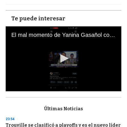
Te puede interesar
El mal momento de Yanina Gasañol con un hincha argentino en "Subrayado"
0
s
e
c
Últimas Noticias
o
n
23:54
d
Trouville se clasificó a playoffs y es el nuevo líder
s