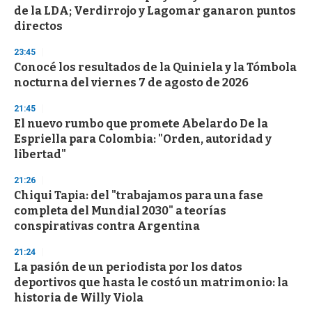
o
de la LDA; Verdirrojo y Lagomar ganaron puntos
f
directos
3
3
s
23:45
e
Conocé los resultados de la Quiniela y la Tómbola
c
nocturna del viernes 7 de agosto de 2026
o
n
d
21:45
s
El nuevo rumbo que promete Abelardo De la
Espriella para Colombia: "Orden, autoridad y
libertad"
21:26
Chiqui Tapia: del "trabajamos para una fase
completa del Mundial 2030" a teorías
conspirativas contra Argentina
21:24
La pasión de un periodista por los datos
deportivos que hasta le costó un matrimonio: la
historia de Willy Viola