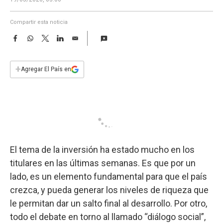
a
Compartir esta noticia
F
W
T
L
E
a
h
w
i
m
c
a
i
n
a
e
t
t
k
i
+
Agregar El País en
b
s
t
e
l
o
A
e
d
o
p
r
I
k
p
n
El tema de la inversión ha estado mucho en los
titulares en las últimas semanas. Es que por un
lado, es un elemento fundamental para que el país
crezca, y pueda generar los niveles de riqueza que
le permitan dar un salto final al desarrollo. Por otro,
todo el debate en torno al llamado “diálogo social”,