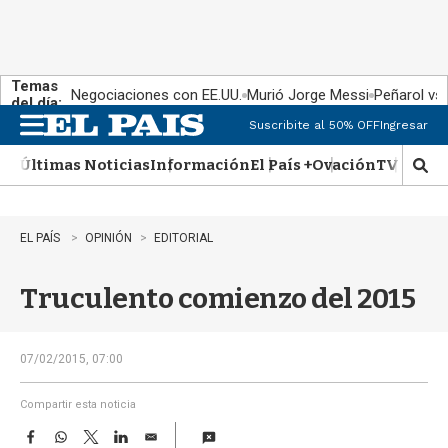
Temas
Negociaciones con EE.UU.
Murió Jorge Messi
Peñarol vs
del día:
Suscribite al 50% OFF
Ingresar
M
e
Últimas Noticias
Información
El País +
Ovación
TV Show
n
M
u
o
s
t
EL PAÍS
OPINIÓN
EDITORIAL
r
a
Truculento comienzo del 2015
r
b
�
s
07/02/2015, 07:00
q
u
Compartir esta noticia
e
F
W
T
L
E
d