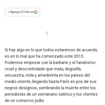
a
h
w
i
m
a
c
a
i
n
a
e
t
t
k
i
+
Agregar El País en
b
s
t
e
l
o
A
e
d
o
p
r
I
k
p
n
Si hay algo en lo que todos estaremos de acuerdo,
es en lo mal que ha comenzado este 2015.
Podemos empezar con la barbarie y el fanatismo
cruel y descontrolado que mata, degüella,
secuestra, viola y amedrenta en los países del
medio oriente, llegando hasta París en pos de sus
negros designios, sembrando la muerte entre los
periodistas de un semanario satírico y los clientes
de un comercio judío.