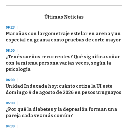
0
s
e
c
Últimas Noticias
o
n
09:23
d
Maroñas con largometraje estelar en arena y un
s
o
especial en grama como pruebas de corte mayor
f
3
08:00
3
s
¿Tenés sueños recurrentes? Qué significa soñar
e
con la misma persona varias veces, según la
c
psicología
o
n
d
06:00
s
Unidad Indexada hoy: cuánto cotiza la UI este
domingo 9 de agosto de 2026 en pesos uruguayos
05:00
¿Por qué la diabetes y la depresión forman una
pareja cada vez más común?
04:30