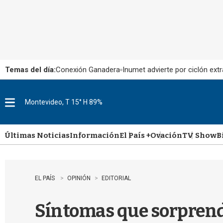
Temas del día:
Conexión Ganadera
Inumet advierte por ciclón extr
Montevideo, T 15° H 89%
M
e
n
u
Últimas Noticias
Información
El País +
Ovación
TV Show
B
EL PAÍS
OPINIÓN
EDITORIAL
Síntomas que sorpren