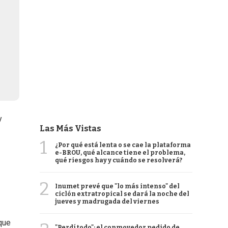
y
Las Más Vistas
1
¿Por qué está lenta o se cae la plataforma
e-BROU, qué alcance tiene el problema,
qué riesgos hay y cuándo se resolverá?
2
Inumet prevé que "lo más intenso" del
ciclón extratropical se dará la noche del
jueves y madrugada del viernes
que
"Perdí todo": el conmovedor pedido de