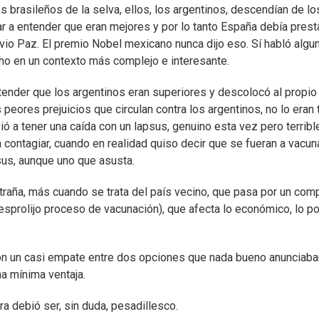
 brasileños de la selva, ellos, los argentinos, descendían de lo
r a entender que eran mejores y por lo tanto España debía prest
vio Paz. El premio Nobel mexicano nunca dijo eso. Sí habló algu
cho en un contexto más complejo e interesante.
tender que los argentinos eran superiores y descolocó al propio
peores prejuicios que circulan contra los argentinos, no lo eran 
ó a tener una caída con un lapsus, genuino esta vez pero terribl
 contagiar, cuando en realidad quiso decir que se fueran a vacuna
psus, aunque uno que asusta.
raña, más cuando se trata del país vecino, que pasa por un com
prolijo proceso de vacunación), que afecta lo económico, lo pol
con un casi empate entre dos opciones que nada bueno anunciaba
na mínima ventaja.
ra debió ser, sin duda, pesadillesco.