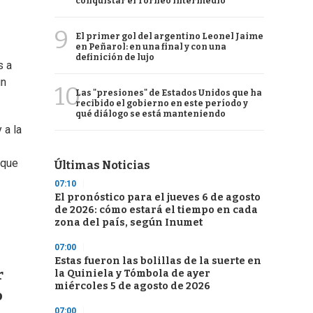
conquistar el Torneo Intermedio
9
El primer gol del argentino Leonel Jaime
en Peñarol: en una final y con una
definición de lujo
s a
un
10
Las "presiones" de Estados Unidos que ha
recibido el gobierno en este período y
qué diálogo se está manteniendo
 a la
 que
Últimas Noticias
07:10
El pronóstico para el jueves 6 de agosto
de 2026: cómo estará el tiempo en cada
zona del país, según Inumet
07:00
Estas fueron las bolillas de la suerte en
r
la Quiniela y Tómbola de ayer
miércoles 5 de agosto de 2026
o
07:00