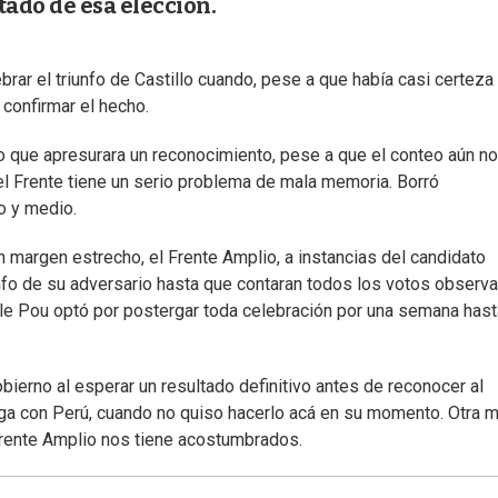
tado de esa elección.
rar el triunfo de Castillo cuando, pese a que había casi certeza
confirmar el hecho.
o que apresurara un reconocimiento, pese a que el conteo aún no
 el Frente tiene un serio problema de mala memoria. Borró
o y medio.
 margen estrecho, el Frente Amplio, a instancias del candidato
unfo de su adversario hasta que contaran todos los votos observ
alle Pou optó por postergar toda celebración por una semana has
erno al esperar un resultado definitivo antes de reconocer al
aga con Perú, cuando no quiso hacerlo acá en su momento. Otra 
 Frente Amplio nos tiene acostumbrados.