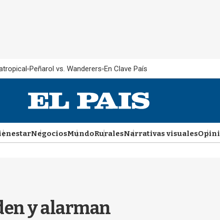
atropical
Peñarol vs. Wanderers
En Clave País
ienestar
Negocios
Mundo
Rurales
Narrativas visuales
Opin
den y alarman