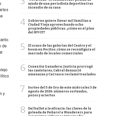
3
s
ayuda de una periodista deportiva tras
incendio de su casa
arles
na
4
Gobierno quiere llevar mil familias a
Ciudad Vieja aprovechando ocho
propiedades públicas: ¿cómo es el plan
del MVOT?
tanto.
5
e de
El ocaso de las galerías del Centro y el
boom en Pocitos: cómo se reconfigura el
r.
mercado de locales comerciales
6
Conexión Ganadera: Justicia prorrogó
plejo
las cautelares; Cabral denunció
amenazas y Carrasco reclamó traslados
ítico
7
Sorteo del 5 de Oro de este miércoles 5 de
agosto de 2026: números sorteados,
n y
pozos y aciertos
8
Del ballet a la eficacia: las claves de la
goleada de Peñarol a Wanderers para