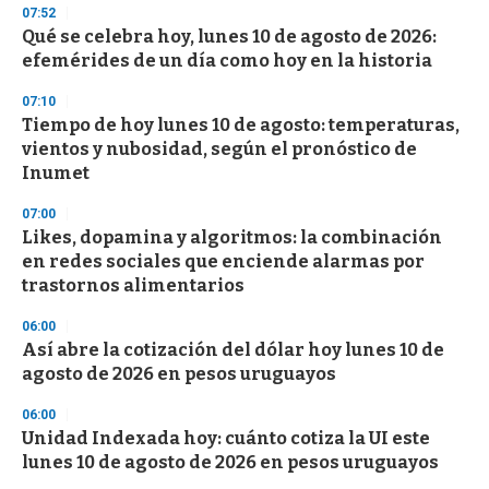
n
07:52
d
Qué se celebra hoy, lunes 10 de agosto de 2026:
s
o
efemérides de un día como hoy en la historia
f
3
07:10
3
s
Tiempo de hoy lunes 10 de agosto: temperaturas,
e
vientos y nubosidad, según el pronóstico de
c
Inumet
o
n
d
07:00
s
Likes, dopamina y algoritmos: la combinación
en redes sociales que enciende alarmas por
trastornos alimentarios
06:00
Así abre la cotización del dólar hoy lunes 10 de
agosto de 2026 en pesos uruguayos
06:00
Unidad Indexada hoy: cuánto cotiza la UI este
lunes 10 de agosto de 2026 en pesos uruguayos