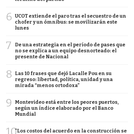
6
UCOT extiende el paro tras el secuestro de un
chofer y un ómnibus: se movilizarán este
lunes
7
De una estrategia en el período de pases que
no se explica a un equipo desnorteado: el
presente de Nacional
8
Las 10 frases que dejó Lacalle Pou en su
regreso: libertad, política, unidad y una
mirada “menos ortodoxa”
9
Montevideo está entre los peores puertos,
según un índice elaborado por el Banco
Mundial
10
"Los costos del acuerdo en la construcción se