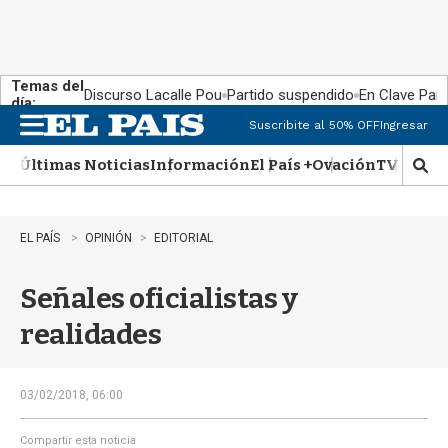
Temas del
Discurso Lacalle Pou
Partido suspendido
En Clave País
día:
Suscribite al 50% OFF
Ingresar
M
e
Últimas Noticias
Información
El País +
Ovación
TV Show
n
M
u
o
s
t
EL PAÍS
OPINIÓN
EDITORIAL
r
a
Señales oficialistas y
r
b
realidades
�
s
q
u
03/02/2018, 06:00
e
d
Compartir esta noticia