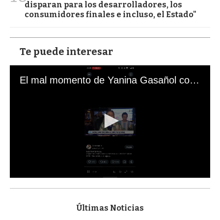
disparan para los desarrolladores, los
consumidores finales e incluso, el Estado"
Te puede interesar
El mal momento de Yanina Gasañol con un hincha argentino en "Subrayado"
0
s
e
c
Últimas Noticias
o