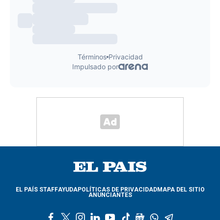
EL PAÍS STAFF
AYUDA
POLÍTICAS DE PRIVACIDAD
MAPA DEL SITIO
ANUNCIANTES
f
t
i
l
y
t
g
w
t