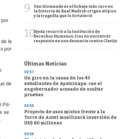
9
Yan Diomande es el fichaje más caro en
la historia de Real Madrid: origen atípico
y la tragedia que lo fortaleció
 por
10
Ojeda recurrió a la Institución de
Derechos Humanos, tras no encontrar
 de la
respuesta en una denuncia contra Clavijo
os por
Últimas Noticias
o.
03:57
Un giro en la causa de los 43
fue de
estudiantes de Ayotzinapa: cae el
exgobernador acusado de ocultar
pruebas
 Pit-
03:55
Proyecto de usos mixtos frente a la
re se
Torre de Antel movilizará inversión de
.
US$ 80 millones
03:50