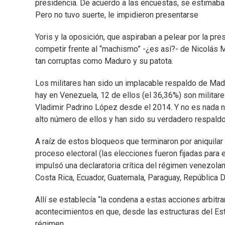
presidencia. De acuerdo a las encuestas, se estimaba 
Pero no tuvo suerte, le impidieron presentarse
Yoris y la oposición, que aspiraban a pelear por la p
competir frente al “machismo” -¿es así?- de Nicolás M
tan corruptas como Maduro y su patota.
Los militares han sido un implacable respaldo de Mad
hay en Venezuela, 12 de ellos (el 36,36%) son militare
Vladimir Padrino López desde el 2014. Y no es nada 
alto número de ellos y han sido su verdadero respaldo
A raíz de estos bloqueos que terminaron por aniquilar
proceso electoral (las elecciones fueron fijadas para 
impulsó una declaratoria crítica del régimen venezola
Costa Rica, Ecuador, Guatemala, Paraguay, República 
Allí se establecía “la condena a estas acciones arbitr
acontecimientos en que, desde las estructuras del Es
régimen.