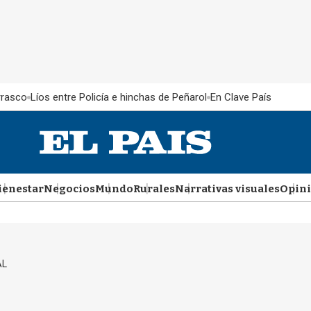
rrasco
Líos entre Policía e hinchas de Peñarol
En Clave País
ienestar
Negocios
Mundo
Rurales
Narrativas visuales
Opin
AL