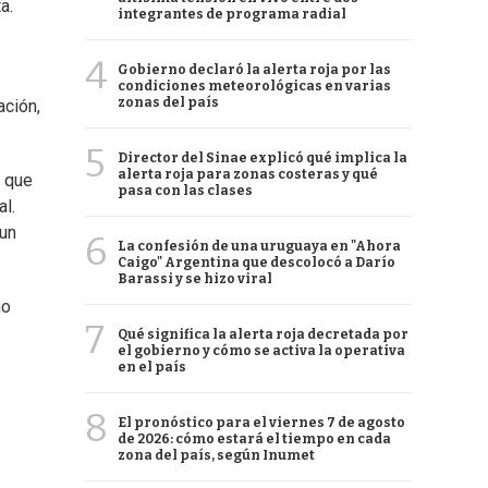
a.
integrantes de programa radial
4
Gobierno declaró la alerta roja por las
condiciones meteorológicas en varias
zonas del país
ación,
5
Director del Sinae explicó qué implica la
alerta roja para zonas costeras y qué
o que
pasa con las clases
al.
 un
6
La confesión de una uruguaya en "Ahora
Caigo" Argentina que descolocó a Darío
Barassi y se hizo viral
mo
7
Qué significa la alerta roja decretada por
el gobierno y cómo se activa la operativa
en el país
8
El pronóstico para el viernes 7 de agosto
de 2026: cómo estará el tiempo en cada
zona del país, según Inumet