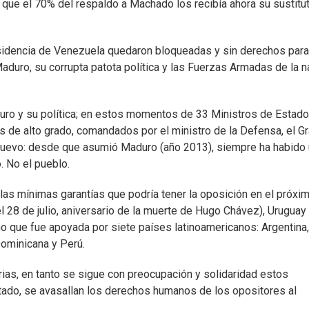
que el 70% del respaldo a Machado los recibía ahora su sustitut
residencia de Venezuela quedaron bloqueadas y sin derechos para
aduro, su corrupta patota política y las Fuerzas Armadas de la n
uro y su política; en estos momentos de 33 Ministros de Estad
s de alto grado, comandados por el ministro de la Defensa, el Gr
nuevo: desde que asumió Maduro (año 2013), siempre ha habido
. No el pueblo.
 las mínimas garantías que podría tener la oposición en el próxi
el 28 de julio, aniversario de la muerte de Hugo Chávez), Uruguay
no que fue apoyada por siete países latinoamericanos: Argentina,
Dominicana y Perú.
arias, en tanto se sigue con preocupación y solidaridad estos
tado, se avasallan los derechos humanos de los opositores al