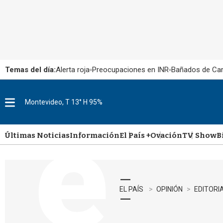
Temas del día:
Alerta roja
Preocupaciones en INR
Bañados de Ca
Montevideo, T 13° H 95%
M
e
n
u
Últimas Noticias
Información
El País +
Ovación
TV Show
B
EL PAÍS
OPINIÓN
EDITORI