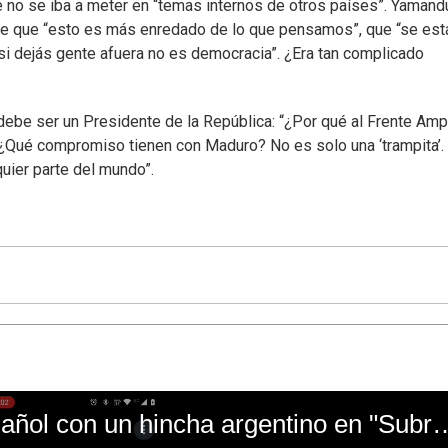
e no se iba a meter en “temas internos de otros países”. Yamand
, de que “esto es más enredado de lo que pensamos”, que “se est
 “si dejás gente afuera no es democracia”. ¿Era tan complicado
o debe ser un Presidente de la República: “¿Por qué al Frente Ampl
 ¿Qué compromiso tienen con Maduro? No es solo una ‘trampita’.
uier parte del mundo”.
El mal momento de Yanina Gasañol con un hin