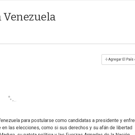
n Venezuela
+
Agregar El País
enezuela para postularse como candidatas a presidente y enfre
 en las elecciones, como si sus derechos y su afán de libertad
Maduro, su patota política y las Fuerzas Armadas de la Nación.