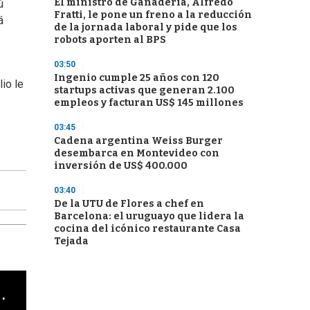
El ministro de Ganadería, Alfredo
ú
Fratti, le pone un freno a la reducción
á
de la jornada laboral y pide que los
robots aporten al BPS
03:50
Ingenio cumple 25 años con 120
io le
startups activas que generan 2.100
empleos y facturan US$ 145 millones
03:45
Cadena argentina Weiss Burger
desembarca en Montevideo con
inversión de US$ 400.000
03:40
De la UTU de Flores a chef en
Barcelona: el uruguayo que lidera la
cocina del icónico restaurante Casa
Tejada
cha argentino en "Subrayado"