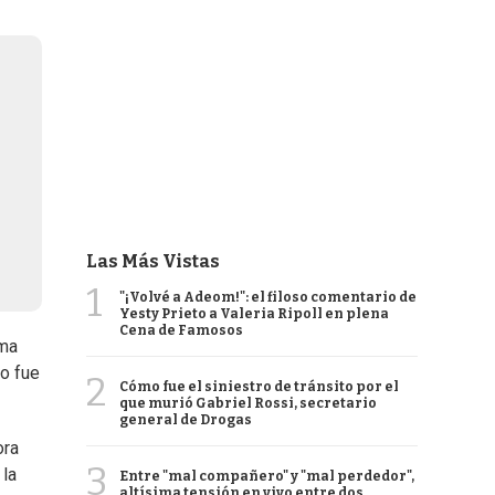
Las Más Vistas
1
"¡Volvé a Adeom!": el filoso comentario de
Yesty Prieto a Valeria Ripoll en plena
Cena de Famosos
ima
ro fue
2
Cómo fue el siniestro de tránsito por el
que murió Gabriel Rossi, secretario
general de Drogas
ora
3
 la
Entre "mal compañero" y "mal perdedor",
altísima tensión en vivo entre dos