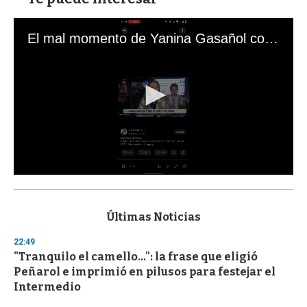
El mal momento de Yanina Gasañol con un hincha argentino en "Subrayado"
0
s
e
c
Últimas Noticias
o
n
22:49
d
"Tranquilo el camello...": la frase que eligió
s
o
Peñarol e imprimió en pilusos para festejar el
f
Intermedio
3
3