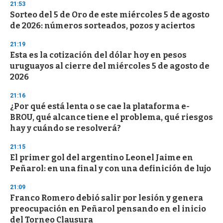
s
21:53
e
Sorteo del 5 de Oro de este miércoles 5 de agosto
c
de 2026: números sorteados, pozos y aciertos
o
n
d
21:19
s
Esta es la cotización del dólar hoy en pesos
uruguayos al cierre del miércoles 5 de agosto de
2026
21:16
¿Por qué está lenta o se cae la plataforma e-
BROU, qué alcance tiene el problema, qué riesgos
hay y cuándo se resolverá?
21:15
El primer gol del argentino Leonel Jaime en
Peñarol: en una final y con una definición de lujo
21:09
Franco Romero debió salir por lesión y genera
preocupación en Peñarol pensando en el inicio
del Torneo Clausura