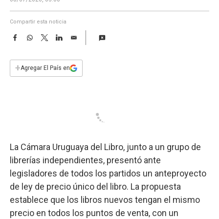
a
Compartir esta noticia
F
W
T
L
E
a
h
w
i
m
c
a
i
n
a
e
t
t
k
i
+
Agregar El País en
b
s
t
e
l
o
A
e
d
o
p
r
I
k
p
n
La Cámara Uruguaya del Libro, junto a un grupo de
librerías independientes, presentó ante
legisladores de todos los partidos un anteproyecto
de ley de precio único del libro. La propuesta
establece que los libros nuevos tengan el mismo
precio en todos los puntos de venta, con un