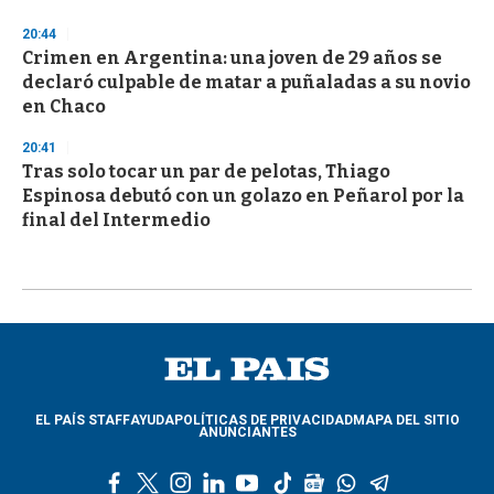
20:44
Crimen en Argentina: una joven de 29 años se
declaró culpable de matar a puñaladas a su novio
en Chaco
20:41
Tras solo tocar un par de pelotas, Thiago
Espinosa debutó con un golazo en Peñarol por la
final del Intermedio
EL PAÍS STAFF
AYUDA
POLÍTICAS DE PRIVACIDAD
MAPA DEL SITIO
ANUNCIANTES
f
t
i
l
y
t
g
w
t