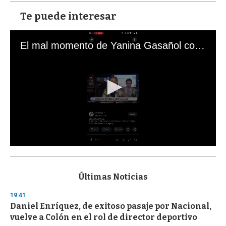
Te puede interesar
El mal momento de Yanina Gasañol con un hincha argentino en "Subrayado"
0
s
e
c
Últimas Noticias
o
n
19:41
d
Daniel Enríquez, de exitoso pasaje por Nacional,
s
o
vuelve a Colón en el rol de director deportivo
f