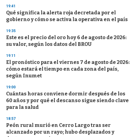
3
19:41
3
s
Qué significa la alerta roja decretada por el
e
gobierno y cómo se activa la operativa en el país
c
o
19:35
n
d
Este es el precio del oro hoy 6 de agosto de 2026:
s
su valor, según los datos del BROU
19:11
El pronóstico para el viernes 7 de agosto de 2026:
cómo estará el tiempo en cada zona del país,
según Inumet
19:00
Cuántas horas conviene dormir después de los
60 años y por qué el descanso sigue siendo clave
para la salud
18:57
Peón rural murió en Cerro Largo tras ser
alcanzado por un rayo; hubo desplazados y