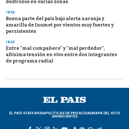
destrozos en varias zonas
18:50
Buena parte del país bajo alerta naranja y
amarilla de Inumet por vientos muy fuertes y
persistentes
18:42
Entre "mal compañero" y "mal perdedor",
altísima tensión en vivo entre dos integrantes
de programa radial
EL PAÍS STAFF
AYUDA
POLÍTICAS DE PRIVACIDAD
MAPA DEL SITIO
ANUNCIANTES
f
t
i
l
y
t
g
w
t