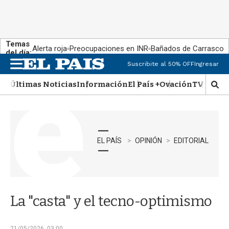
Temas
Alerta roja
Preocupaciones en INR
Bañados de Carrasco
del día:
Suscribite al 50% OFF
Ingresar
M
e
Últimas Noticias
Información
El País +
Ovación
TV Show
n
M
u
o
s
t
r
a
EL PAÍS
OPINIÓN
EDITORIAL
r
b
�
s
q
La "casta" y el tecno-optimismo
u
e
d
21/05/2026, 03:00