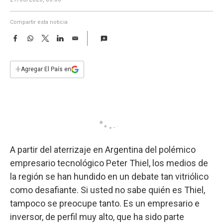
a
Compartir esta noticia
F
W
T
L
E
a
h
w
i
m
c
a
i
n
a
e
t
t
k
i
+
Agregar El País en
b
s
t
e
l
o
A
e
d
o
p
r
I
k
p
n
A partir del aterrizaje en Argentina del polémico
empresario tecnológico Peter Thiel, los medios de
la región se han hundido en un debate tan vitriólico
como desafiante. Si usted no sabe quién es Thiel,
tampoco se preocupe tanto. Es un empresario e
inversor, de perfil muy alto, que ha sido parte