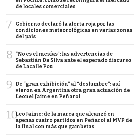
en Pocitos: cómo se reconfigura el mercado
de locales comerciales
7
Gobierno declaró la alerta roja por las
condiciones meteorológicas en varias zonas
del país
8
"No es el mesías": las advertencias de
Sebastián Da Silva ante el esperado discurso
de Lacalle Pou
9
De “gran exhibición” al “deslumbre”: así
vieron en Argentina otra gran actuación de
Leonel Jaime en Peñarol
10
Leo Jaime: de la marca que alcanzó en
apenas cuatro partidos en Peñarol al MVP de
la final con más que gambetas