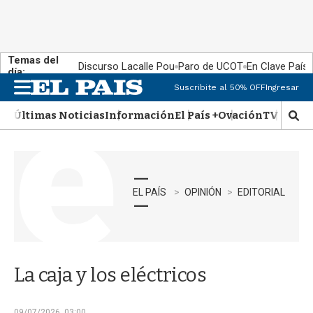
Temas del
Discurso Lacalle Pou
Paro de UCOT
En Clave País
día:
Suscribite al 50% OFF
Ingresar
M
e
Últimas Noticias
Información
El País +
Ovación
TV Show
n
M
u
o
s
t
r
a
EL PAÍS
OPINIÓN
EDITORIAL
r
b
�
s
q
La caja y los eléctricos
u
e
d
09/07/2026, 03:00