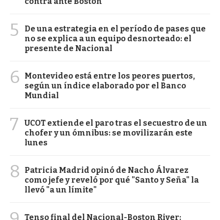
contra ante Boston
5
De una estrategia en el período de pases que
no se explica a un equipo desnorteado: el
presente de Nacional
6
Montevideo está entre los peores puertos,
según un índice elaborado por el Banco
Mundial
7
UCOT extiende el paro tras el secuestro de un
chofer y un ómnibus: se movilizarán este
lunes
8
Patricia Madrid opinó de Nacho Álvarez
como jefe y reveló por qué "Santo y Seña" la
llevó "a un límite"
9
Tenso final del Nacional-Boston River: