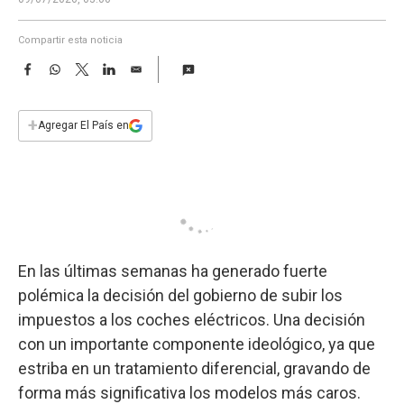
a
Compartir esta noticia
F
W
T
L
E
a
h
w
i
m
c
a
i
n
a
e
t
t
k
i
+
Agregar El País en
b
s
t
e
l
o
A
e
d
o
p
r
I
k
p
n
En las últimas semanas ha generado fuerte
polémica la decisión del gobierno de subir los
impuestos a los coches eléctricos. Una decisión
con un importante componente ideológico, ya que
estriba en un tratamiento diferencial, gravando de
forma más significativa los modelos más caros.