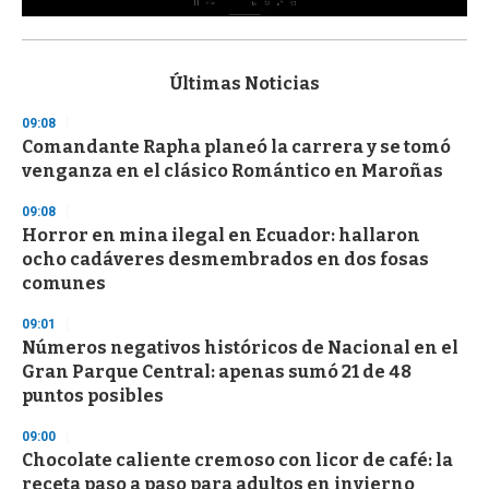
0
s
e
c
Últimas Noticias
o
n
09:08
d
Comandante Rapha planeó la carrera y se tomó
s
o
venganza en el clásico Romántico en Maroñas
f
3
09:08
3
s
Horror en mina ilegal en Ecuador: hallaron
e
ocho cadáveres desmembrados en dos fosas
c
comunes
o
n
d
09:01
s
Números negativos históricos de Nacional en el
Gran Parque Central: apenas sumó 21 de 48
puntos posibles
09:00
Chocolate caliente cremoso con licor de café: la
receta paso a paso para adultos en invierno