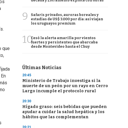
década y Livramento explota con obras
hos
a
9
Safaris privados, auroras boreales y
estadías de US$ 3.000 por día: así viajan
los uruguayos premium
s.
10
Cesó la alerta amarilla por vientos
fuertes y persistentes que abarcaba
desde Montevideo hasta el Chuy
o que
o,
Últimas Noticias
ijada
20:45
 En
Ministerio de Trabajo investiga si la
 más
muerte de un peón por un rayo en Cerro
ono
Largo incumple el protocolo rural
20:30
Hígado graso: seis bebidas que pueden
ayudar a cuidar la salud hepática y los
hábitos que las complementan
s
20:21