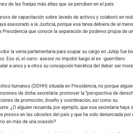
nes de las franjas más altas que se perciben en el país.
ursos de capacitación sobre lavado de activos y colaboró en red
aya asesorado a la Justicia, porque esa tarea debiera de al men
 a Presidencia que conoce la separación de poderes propia de u
ecibir la venia parlamentaria para ocupar su cargo en Jutep fue b
 Eso sí, el curro- asesor no impidió luego al ex -guerrillero
lar a unos y a otros su concepción hierática del deber ser moral
rechos humanos (DDHH) situada en Presidencia, no porque alguie
tensiones de dicha secretaría: promover la "perspectiva de derec
nciones de promoción, diseño y coordinación, así como su
urre. ¿O alguien recuerda, por ejemplo, que esa secretaría haya 
de presos en las cárceles del país y que ha sido denunciada por 
rio en más de una ocasión?