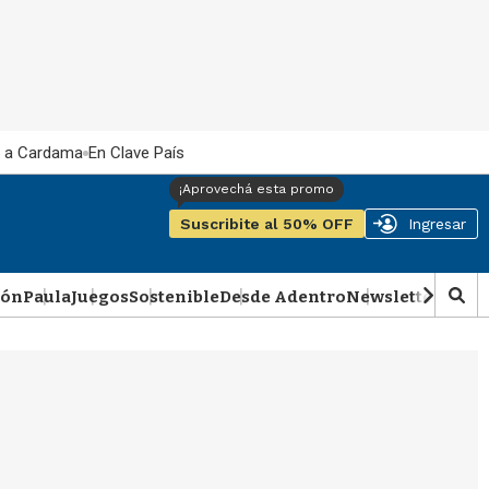
 a Cardama
En Clave País
Suscribite al 50% OFF
Ingresar
ión
Paula
Juegos
Sostenible
Desde Adentro
Newsletter
Podca
M
o
s
t
r
a
r
b
�