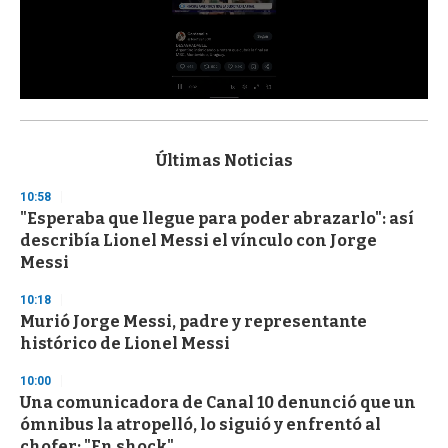
0
s
e
c
Últimas Noticias
o
n
10:58
d
"Esperaba que llegue para poder abrazarlo": así
s
o
describía Lionel Messi el vínculo con Jorge
f
Messi
3
3
s
10:18
e
Murió Jorge Messi, padre y representante
c
histórico de Lionel Messi
o
n
d
10:00
s
Una comunicadora de Canal 10 denunció que un
ómnibus la atropelló, lo siguió y enfrentó al
chofer: "En shock"