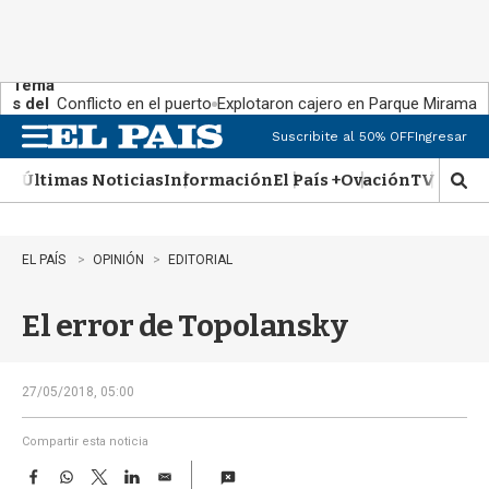
Tema
s del
Conflicto en el puerto
Explotaron cajero en Parque Miramar
día:
Suscribite al 50% OFF
Ingresar
M
e
Últimas Noticias
Información
El País +
Ovación
TV Show
n
M
u
o
s
t
EL PAÍS
OPINIÓN
EDITORIAL
r
a
El error de Topolansky
r
b
�
s
27/05/2018, 05:00
q
u
Compartir esta noticia
e
F
W
T
L
E
d