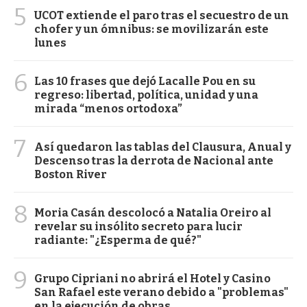
5
UCOT extiende el paro tras el secuestro de un
chofer y un ómnibus: se movilizarán este
lunes
6
Las 10 frases que dejó Lacalle Pou en su
regreso: libertad, política, unidad y una
mirada “menos ortodoxa”
7
Así quedaron las tablas del Clausura, Anual y
Descenso tras la derrota de Nacional ante
Boston River
8
Moria Casán descolocó a Natalia Oreiro al
revelar su insólito secreto para lucir
radiante: "¿Esperma de qué?"
9
Grupo Cipriani no abrirá el Hotel y Casino
San Rafael este verano debido a "problemas"
en la ejecución de obras