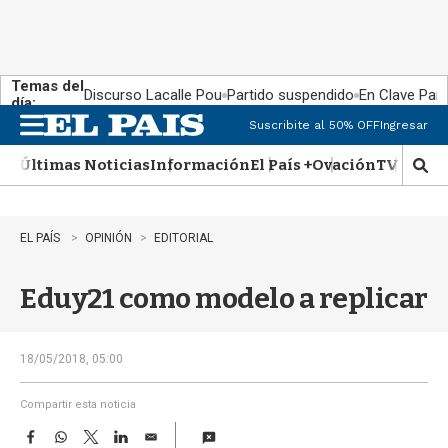
Temas del
Discurso Lacalle Pou
Partido suspendido
En Clave País
día:
Suscribite al 50% OFF
Ingresar
M
e
Últimas Noticias
Información
El País +
Ovación
TV Show
n
M
u
o
s
t
EL PAÍS
OPINIÓN
EDITORIAL
r
a
Eduy21 como modelo a replicar
r
b
�
s
18/05/2018, 05:00
q
u
Compartir esta noticia
e
F
W
T
L
E
d