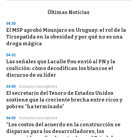
s
e
c
Últimas Noticias
o
n
04:30
d
El MSP aprobó Mounjaro en Uruguay: el rol de la
s
o
Tirzepatida en la obesidad y por qué no es una
f
droga mágica
3
3
s
04:02
e
Las señales que Lacalle Pou envió al PN y la
c
coalición: cómo decodifican los blancos el
o
n
discurso de su líder
d
s
04:00
Exclusivo suscriptores
El secretario del Tesoro de Estados Unidos
sostiene que la creciente brecha entre ricos y
pobres "ha terminado"
04:00
Exclusivo suscriptores
"Los costos del acuerdo en la construcción se
disparan para los desarrolladores, los