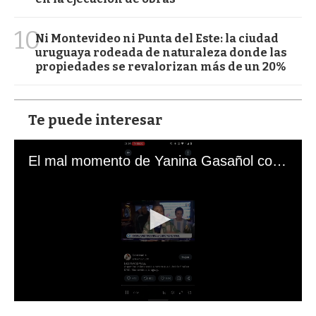
10
Ni Montevideo ni Punta del Este: la ciudad
uruguaya rodeada de naturaleza donde las
propiedades se revalorizan más de un 20%
Te puede interesar
El mal momento de Yanina Gasañol con un hincha argentino en "Subrayado"
0