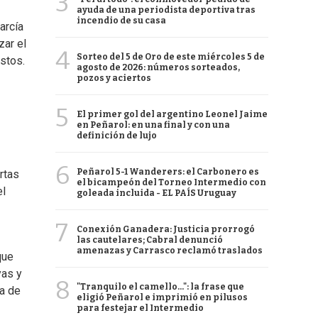
3
ayuda de una periodista deportiva tras
incendio de su casa
arcía
zar el
4
Sorteo del 5 de Oro de este miércoles 5 de
stos.
agosto de 2026: números sorteados,
pozos y aciertos
5
El primer gol del argentino Leonel Jaime
en Peñarol: en una final y con una
definición de lujo
6
Peñarol 5-1 Wanderers: el Carbonero es
rtas
el bicampeón del Torneo Intermedio con
el
goleada incluida - EL PAÍS Uruguay
7
Conexión Ganadera: Justicia prorrogó
las cautelares; Cabral denunció
amenazas y Carrasco reclamó traslados
que
yas y
8
"Tranquilo el camello...": la frase que
a de
eligió Peñarol e imprimió en pilusos
para festejar el Intermedio