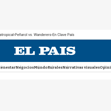
atropical
Peñarol vs. Wanderers
En Clave País
ienestar
Negocios
Mundo
Rurales
Narrativas visuales
Opin