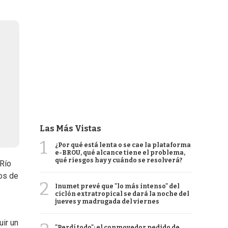
Las Más Vistas
1
¿Por qué está lenta o se cae la plataforma
e-BROU, qué alcance tiene el problema,
qué riesgos hay y cuándo se resolverá?
 Río
hos de
2
Inumet prevé que "lo más intenso" del
ciclón extratropical se dará la noche del
jueves y madrugada del viernes
uir un
"Perdí todo": el conmovedor pedido de