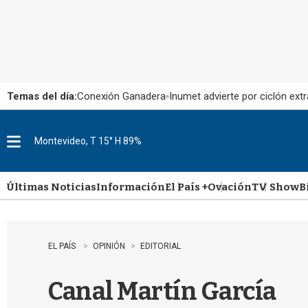
Temas del día:
Conexión Ganadera
Inumet advierte por ciclón extr
Montevideo, T 15° H 89%
M
e
n
u
Últimas Noticias
Información
El País +
Ovación
TV Show
B
EL PAÍS
OPINIÓN
EDITORIAL
Canal Martín García