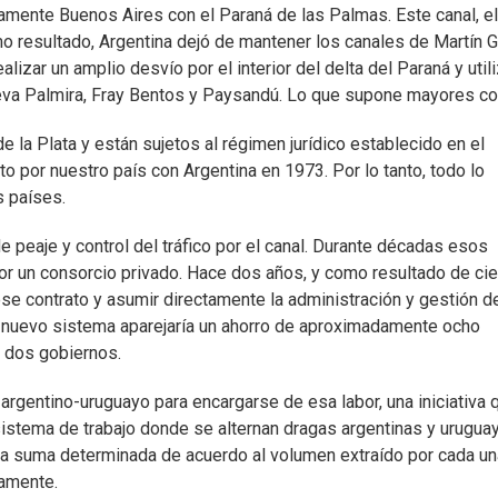
amente Buenos Aires con el Paraná de las Palmas. Este canal, el
mo resultado, Argentina dejó de mantener los canales de Martín G
zar un amplio desvío por el interior del delta del Paraná y utili
ueva Palmira, Fray Bentos y Paysandú. Lo que supone mayores co
e la Plata y están sujetos al régimen jurídico establecido en el
to por nuestro país con Argentina en 1973. Por lo tanto, todo lo
s países.
 peaje y control del tráfico por el canal. Durante décadas esos
or un consorcio privado. Hace dos años, y como resultado de cie
se contrato y asumir directamente la administración y gestión d
l nuevo sistema aparejaría un ahorro de aproximadamente ocho
s dos gobiernos.
argentino-uruguayo para encargarse de esa labor, una iniciativa 
sistema de trabajo donde se alternan dragas argentinas y urugua
na suma determinada de acuerdo al volumen extraído por cada un
damente.