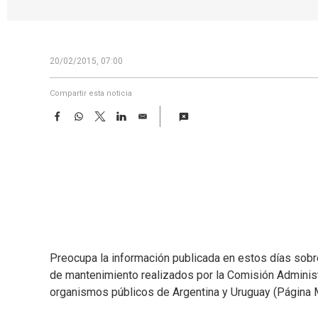
20/02/2015, 07:00
Compartir esta noticia
F
W
T
L
E
a
h
w
i
m
c
a
i
n
a
e
t
t
k
i
b
s
t
e
l
o
A
e
d
o
p
r
I
k
p
n
Preocupa la información publicada en estos días sobre 
de mantenimiento realizados por la Comisión Administ
organismos públicos de Argentina y Uruguay (Página Ma