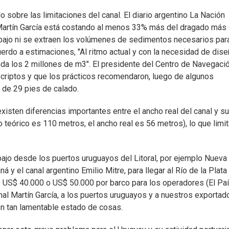
sobre las limitaciones del canal. El diario argentino La Nación
 Martín García está costando al menos 33% más del dragado más 
rabajo ni se extraen los volúmenes de sedimentos necesarios par
erdo a estimaciones, "Al ritmo actual y con la necesidad de dis
onda los 2 millones de m3". El presidente del Centro de Navegaci
escriptos y que los prácticos recomendaron, luego de algunos
 de 29 pies de calado.
isten diferencias importantes entre el ancho real del canal y su
 teórico es 110 metros, el ancho real es 56 metros), lo que limit
bajo desde los puertos uruguayos del Litoral, por ejemplo Nueva
 y el canal argentino Emilio Mitre, para llegar al Río de la Plata 
e US$ 40.000 o US$ 50.000 por barco para los operadores (El Paí
anal Martín García, a los puertos uruguayos y a nuestros exportad
con tan lamentable estado de cosas.