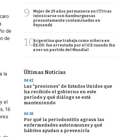
9
Mujer de 29 años permanece en CTI tras
caro
intoxicarse con hamburguesas
presuntamente contaminadas en
a
Paysandú
eño de
ón de
10
Argentina que trabaja como niñera en
EE.UU. fue arrestada por el ICE cuando iba
a ver un partido del Mundial
Últimas Noticias
a la
04:42
Las "presiones" de Estados Unidos que
ha recibido el gobierno en este
período y qué diálogo se está
y el
manteniendo
s, 16
04:30
ores
Por qué la periodontitis agrava las
enfermedades autoinmunes y qué
hábitos ayudan a prevenirla