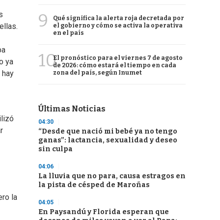
s
9
Qué significa la alerta roja decretada por
ellas.
el gobierno y cómo se activa la operativa
en el país
ba
10
El pronóstico para el viernes 7 de agosto
o ya
de 2026: cómo estará el tiempo en cada
 hay
zona del país, según Inumet
Últimas Noticias
lizó
04:30
r
“Desde que nació mi bebé ya no tengo
ganas”: lactancia, sexualidad y deseo
sin culpa
04:06
La lluvia que no para, causa estragos en
la pista de césped de Maroñas
ro la
04:05
En Paysandú y Florida esperan que