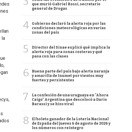
3
andes
que murió Gabriel Rossi, secretario
general de Drogas
menes
4
Gobierno declaró la alerta roja por las
condiciones meteorológicas en varias
ellan
zonas del país
 la
5
Director del Sinae explicó qué implica la
alerta roja para zonas costeras y qué
pasa con las clases
que
do,
6
Buena parte del país bajo alerta naranja
egan
y amarilla de Inumet por vientos muy
fuertes y persistentes
7
La confesión de una uruguaya en "Ahora
ecys,
Caigo" Argentina que descolocó a Darío
Barassi y se hizo viral
os
8
El boleto ganador de la Lotería Nacional
lados
de España del jueves 6 de agosto de 2026 y
los números con reintegro