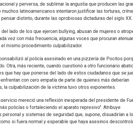
rracional y perversa, de sublimar la angustia que producen las gr
ue muchos latinoamericanos intentaron justificar las torturas, crí
pensar distinto, durante las oprobiosas dictaduras del siglo XX.
el lado de los que ejercen bullying, abusan de mujeres o atrop
da vez con más frecuencia, algunas voces que procuran atenuar
 el mismo procedimiento culpabilizador.
ponsabilizó al policía asesinado en una pizzería de Pocitos por
. Otra, más reciente, cuando cuestionó a otro funcionario abati
d es que hay que ponerse del lado de estos ciudadanos que se ju
se enfrentan con cero empatía de parte de quienes más deberían
, la culpabilización de la víctima tuvo otros exponentes.
servicio mereció una reflexión inesperada del presidente de Fu
más policías o fortaleciendo el aparato represivo". Atribuye
 personal y sistemas de seguridad que, supone, disuadirían a l
como si fuera normal y esperable que haya asesinos descontro