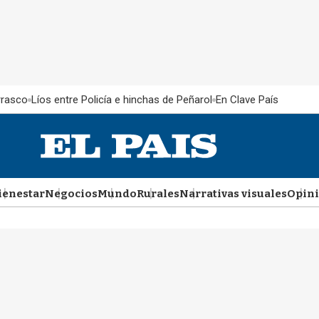
rrasco
Líos entre Policía e hinchas de Peñarol
En Clave País
ienestar
Negocios
Mundo
Rurales
Narrativas visuales
Opin