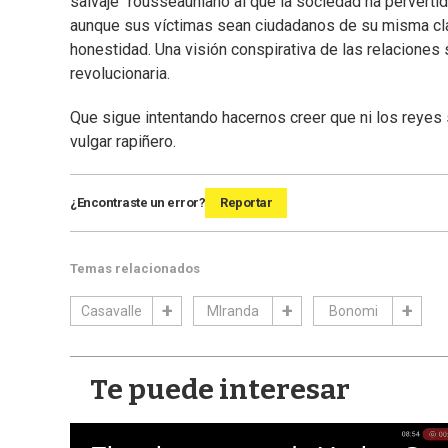
salvaje" rousseauniano al que la sociedad ha pervertid
aunque sus víctimas sean ciudadanos de su misma clase
honestidad. Una visión conspirativa de las relaciones 
revolucionaria.
Que sigue intentando hacernos creer que ni los reyes s
vulgar rapiñero.
¿Encontraste un error?
Reportar
Temas relacionados
Casavalle
MIranda
Bonomi
Te puede interesar