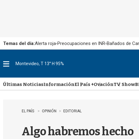
Temas del día:
Alerta roja
Preocupaciones en INR
Bañados de Ca
Montevideo, T 13° H 95%
M
e
n
u
Últimas Noticias
Información
El País +
Ovación
TV Show
B
EL PAÍS
OPINIÓN
EDITORIAL
Algo habremos hecho