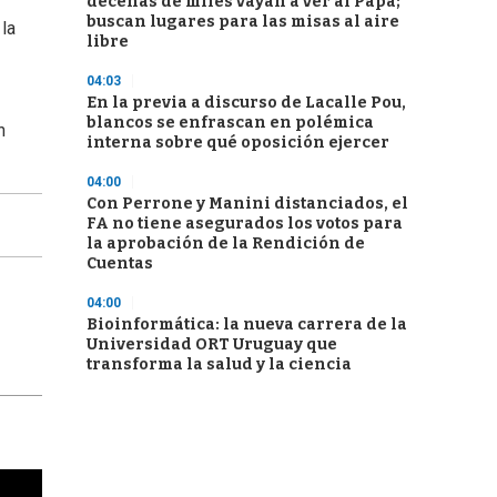
decenas de miles vayan a ver al Papa;
buscan lugares para las misas al aire
la
libre
04:03
En la previa a discurso de Lacalle Pou,
blancos se enfrascan en polémica
n
interna sobre qué oposición ejercer
04:00
Con Perrone y Manini distanciados, el
FA no tiene asegurados los votos para
la aprobación de la Rendición de
Cuentas
04:00
Bioinformática: la nueva carrera de la
Universidad ORT Uruguay que
transforma la salud y la ciencia