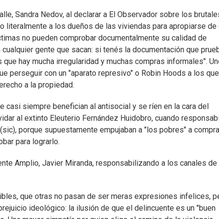
alle, Sandra Nedov, al declarar a El Observador sobre los brutale
o literalmente a los dueños de las viviendas para apropiarse de 
víctimas no pueden comprobar documentalmente su calidad de
s a cualquier gente que sacan: si tenés la documentación que prue
 es que hay mucha irregularidad y muchas compras informales". Un
ue perseguir con un "aparato represivo" o Robin Hoods a los que
erecho a la propiedad.
 casi siempre benefician al antisocial y se ríen en la cara del
idar al extinto Eleuterio Fernández Huidobro, cuando responsabi
" (sic), porque supuestamente empujaban a "los pobres" a compra
bar para lograrlo.
rente Amplio, Javier Miranda, responsabilizando a los canales de
bles, que otras no pasan de ser meras expresiones infelices, pe
ejuicio ideológico: la ilusión de que el delincuente es un "buen