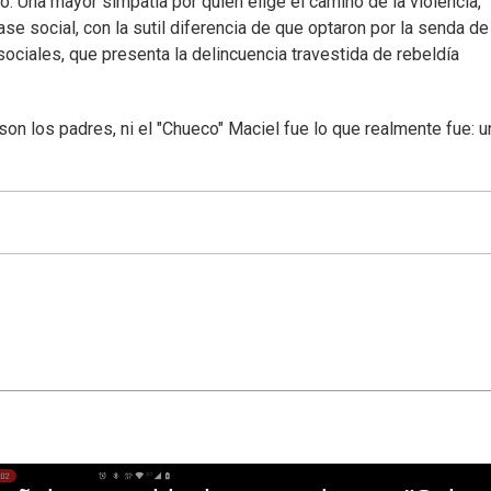
o. Una mayor simpatía por quien elige el camino de la violencia,
 social, con la sutil diferencia de que optaron por la senda de 
sociales, que presenta la delincuencia travestida de rebeldía
on los padres, ni el "Chueco" Maciel fue lo que realmente fue: u