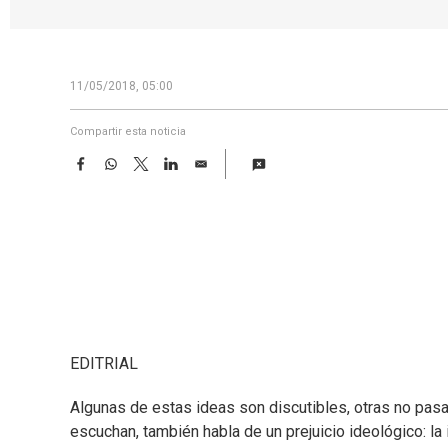
11/05/2018, 05:00
Compartir esta noticia
F
W
T
L
E
a
h
w
i
m
c
a
i
n
a
e
t
t
k
i
b
s
t
e
l
o
A
e
d
o
p
r
I
k
p
n
EDITRIAL
Algunas de estas ideas son discutibles, otras no pasa
escuchan, también habla de un prejuicio ideológico: la