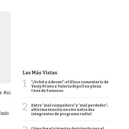
Las Más Vistas
1
"¡Volvé a Adeom!": el filoso comentario de
Yesty Prieto a Valeria Ripoll en plena
Cena de Famosos
. Así,
2
Entre "mal compañero" y "mal perdedor",
altísima tensión en vivo entre dos
 lado
integrantes de programa radial
Cómo fue el siniestro de tránsito por el