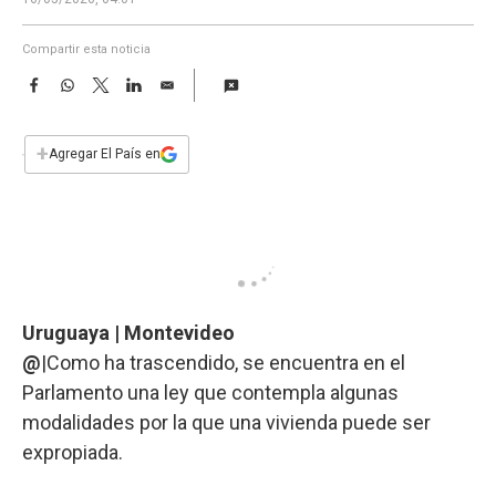
a
Compartir esta noticia
F
W
T
L
E
a
h
w
i
m
c
a
i
n
a
e
t
t
k
i
+
Agregar El País en
b
s
t
e
l
o
A
e
d
o
p
r
I
k
p
n
Uruguaya | Montevideo
@
|Como ha trascendido, se encuentra en el
Parlamento una ley que contempla algunas
modalidades por la que una vivienda puede ser
expropiada.