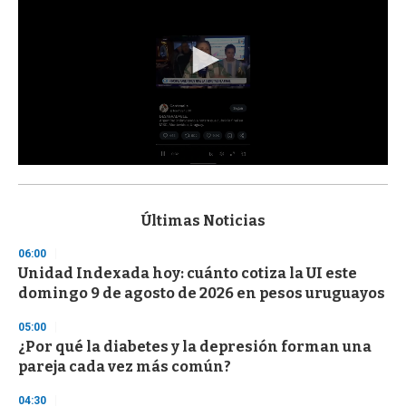
0
s
e
c
Últimas Noticias
o
n
06:00
d
Unidad Indexada hoy: cuánto cotiza la UI este
s
o
domingo 9 de agosto de 2026 en pesos uruguayos
f
3
05:00
3
s
¿Por qué la diabetes y la depresión forman una
e
pareja cada vez más común?
c
o
04:30
n