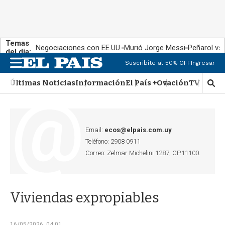
Temas
Negociaciones con EE.UU.
Murió Jorge Messi
Peñarol vs
del día:
Suscribite al 50% OFF
Ingresar
M
e
Últimas Noticias
Información
El País +
Ovación
TV Show
n
M
u
o
s
t
r
Email:
ecos@elpais.com.uy
a
Teléfono: 2908 0911
r
Correo: Zelmar Michelini 1287, CP.11100.
b
�
s
q
Viviendas expropiables
u
e
d
16/05/2026, 04:01