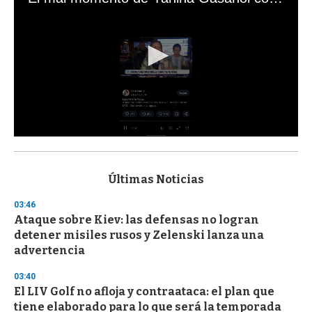
0
s
e
c
Últimas Noticias
o
n
03:46
d
Ataque sobre Kiev: las defensas no logran
s
o
detener misiles rusos y Zelenski lanza una
f
advertencia
3
3
s
03:40
e
El LIV Golf no afloja y contraataca: el plan que
c
tiene elaborado para lo que será la temporada
o