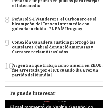
Peñarol e imprimió en pilusos para festejar
el Intermedio
8
Peñarol 5-1 Wanderers: el Carbonero es el
bicampeón del Torneo Intermedio con
goleada incluida - EL PAÍS Uruguay
9
Conexión Ganadera: Justicia prorrogó las
cautelares; Cabral denunció amenazas y
Carrasco reclamó traslados
10
Argentina que trabaja como niñera en EE.UU.
fue arrestada por el ICE cuando iba a ver un
partido del Mundial
Te puede interesar
El mal momento de Yanina Gasañol con un hincha argentino en "Subrayado"