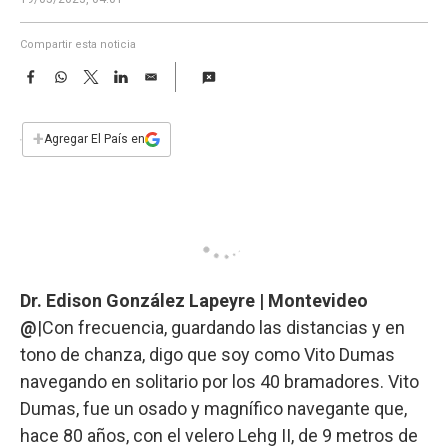
a
Compartir esta noticia
F
W
T
L
E
a
h
w
i
m
c
a
i
n
a
e
t
t
k
i
+
Agregar El País en
b
s
t
e
l
o
A
e
d
o
p
r
I
k
p
n
Dr. Edison González Lapeyre | Montevideo
@
|Con frecuencia, guardando las distancias y en
tono de chanza, digo que soy como Vito Dumas
navegando en solitario por los 40 bramadores. Vito
Dumas, fue un osado y magnífico navegante que,
hace 80 años, con el velero Lehg II, de 9 metros de