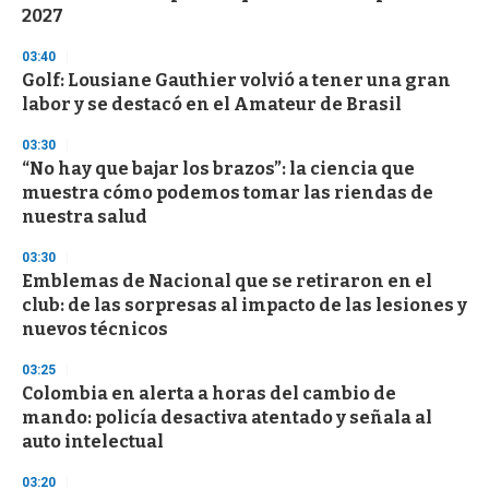
n
2027
d
s
03:40
Golf: Lousiane Gauthier volvió a tener una gran
labor y se destacó en el Amateur de Brasil
03:30
“No hay que bajar los brazos”: la ciencia que
muestra cómo podemos tomar las riendas de
nuestra salud
03:30
Emblemas de Nacional que se retiraron en el
club: de las sorpresas al impacto de las lesiones y
nuevos técnicos
03:25
Colombia en alerta a horas del cambio de
mando: policía desactiva atentado y señala al
auto intelectual
03:20