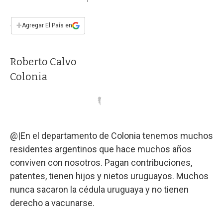
a
h
w
i
m
a
c
a
i
n
a
e
t
t
k
i
+
Agregar El País en
b
s
t
e
l
o
A
e
d
o
p
r
I
Roberto Calvo
k
p
n
Colonia
@|En el departamento de Colonia tenemos muchos
residentes argentinos que hace muchos años
conviven con nosotros. Pagan contribuciones,
patentes, tienen hijos y nietos uruguayos. Muchos
nunca sacaron la cédula uruguaya y no tienen
derecho a vacunarse.