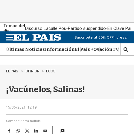
Temas del
Discurso Lacalle Pou
Partido suspendido
En Clave País
día:
Suscribite al 50% OFF
Ingresar
M
e
Últimas Noticias
Información
El País +
Ovación
TV Show
n
M
u
o
s
t
EL PAÍS
OPINIÓN
ECOS
r
a
¡Vacúnelos, Salinas!
r
b
�
s
15/06/2021, 12:19
q
u
Compartir esta noticia
e
F
W
T
L
E
d