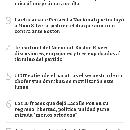
micrófono y cámara oculta
3
La chicana de Peñarol a Nacional que incluyó
a Maxi Silvera, justo en el día que anotó en
contra ante Boston
4
Tenso final del Nacional-Boston River:
discusiones, empujones y tres expulsados al
término del partido
5
UCOT extiende el paro tras el secuestro de un
chofer y un ómnibus: se movilizarán este
lunes
6
Las 10 frases que dejó Lacalle Pou en su
regreso: libertad, política, unidad y una
mirada “menos ortodoxa”