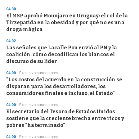
o
04:30
n
d
El MSP aprobó Mounjaro en Uruguay: el rol de la
s
Tirzepatida en la obesidad y por qué no es una
droga mágica
04:02
Las señales que Lacalle Pou envió al PN y la
coalición: cómo decodifican los blancos el
discurso de su líder
04:00
Exclusivo suscriptores
"Los costos del acuerdo en la construcción se
disparan para los desarrolladores, los
consumidores finales e incluso, el Estado"
04:00
Exclusivo suscriptores
El secretario del Tesoro de Estados Unidos
sostiene que la creciente brecha entre ricos y
pobres "ha terminado"
04:00
Exclusivo suscriptores