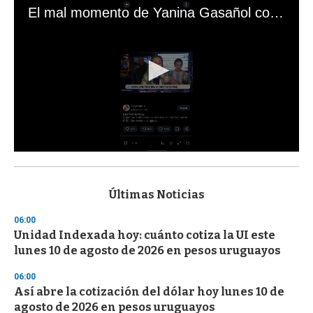
El mal momento de Yanina Gasañol con un hincha argentino en "Subrayado"
0
s
e
c
Últimas Noticias
o
n
06:00
d
Unidad Indexada hoy: cuánto cotiza la UI este
s
o
lunes 10 de agosto de 2026 en pesos uruguayos
f
3
06:00
3
s
Así abre la cotización del dólar hoy lunes 10 de
e
agosto de 2026 en pesos uruguayos
c