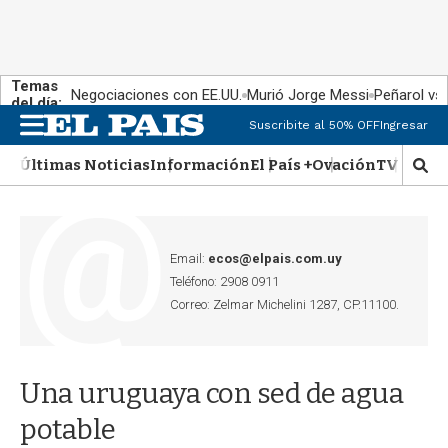
Temas
Negociaciones con EE.UU.
Murió Jorge Messi
Peñarol vs
del día:
Suscribite al 50% OFF
Ingresar
M
e
Últimas Noticias
Información
El País +
Ovación
TV Show
n
M
u
o
s
t
r
Email:
ecos@elpais.com.uy
a
Teléfono: 2908 0911
r
Correo: Zelmar Michelini 1287, CP.11100.
b
�
s
q
Una uruguaya con sed de agua
u
e
potable
d