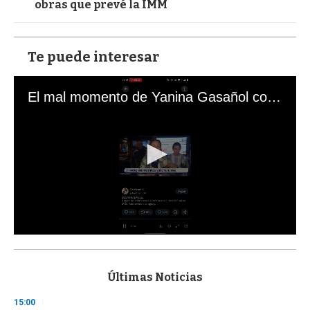
obras que prevé la IMM
Te puede interesar
El mal momento de Yanina Gasañol con un hincha argentino en "Subrayado"
0
s
e
c
Últimas Noticias
o
n
15:00
d