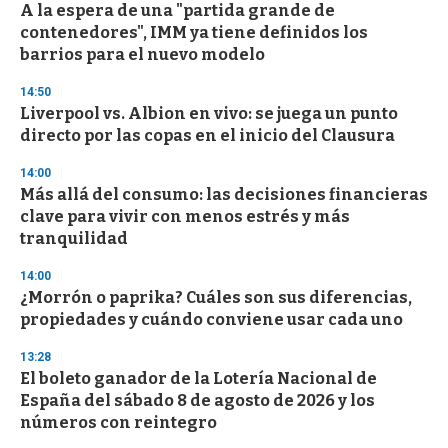
A la espera de una "partida grande de
s
o
contenedores", IMM ya tiene definidos los
f
barrios para el nuevo modelo
3
3
s
14:50
e
Liverpool vs. Albion en vivo: se juega un punto
c
directo por las copas en el inicio del Clausura
o
n
d
14:00
s
Más allá del consumo: las decisiones financieras
clave para vivir con menos estrés y más
tranquilidad
14:00
¿Morrón o paprika? Cuáles son sus diferencias,
propiedades y cuándo conviene usar cada uno
13:28
El boleto ganador de la Lotería Nacional de
España del sábado 8 de agosto de 2026 y los
números con reintegro