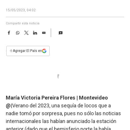
a
15/05/2023, 04:02
Compartir esta noticia
F
W
T
L
E
a
h
w
i
m
c
a
i
n
a
e
t
t
k
i
+
Agregar El País en
b
s
t
e
l
o
A
e
d
o
p
r
I
k
p
n
María Victoria Pereira Flores | Montevideo
@
|Verano del 2023, una sequía de locos que a
nadie tomó por sorpresa, pues no sólo las noticias
internacionales las habían anunciado la estación
anterior (dado que el hemisferio norte la había