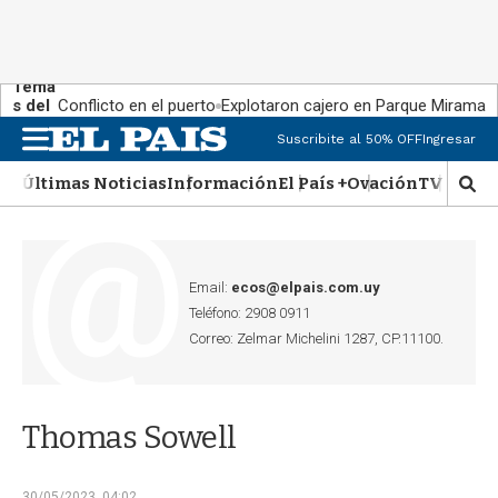
Tema
s del
Conflicto en el puerto
Explotaron cajero en Parque Miramar
día:
Suscribite al 50% OFF
Ingresar
M
e
Últimas Noticias
Información
El País +
Ovación
TV Show
n
M
u
o
s
t
r
Email:
ecos@elpais.com.uy
a
Teléfono: 2908 0911
r
Correo: Zelmar Michelini 1287, CP.11100.
b
�
s
q
Thomas Sowell
u
e
d
30/05/2023, 04:02