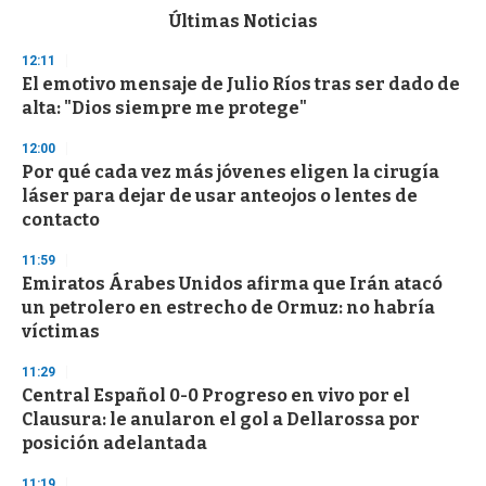
c
Últimas Noticias
o
n
12:11
d
El emotivo mensaje de Julio Ríos tras ser dado de
s
o
alta: "Dios siempre me protege"
f
3
12:00
3
s
Por qué cada vez más jóvenes eligen la cirugía
e
láser para dejar de usar anteojos o lentes de
c
contacto
o
n
d
11:59
s
Emiratos Árabes Unidos afirma que Irán atacó
un petrolero en estrecho de Ormuz: no habría
víctimas
11:29
Central Español 0-0 Progreso en vivo por el
Clausura: le anularon el gol a Dellarossa por
posición adelantada
11:19