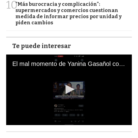
10
"Más burocracia y complicación":
supermercados y comercios cuestionan
medida de informar precios por unidad y
piden cambios
Te puede interesar
El mal momento de Yanina Gasañol con un hincha argentino en "Subrayado"
0
s
e