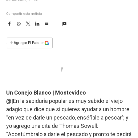
a
Compartir esta noticia
F
W
T
L
E
a
h
w
i
m
c
a
i
n
a
e
t
t
k
i
+
Agregar El País en
b
s
t
e
l
o
A
e
d
o
p
r
I
k
p
n
Un Conejo Blanco | Montevideo
@
|En la sabiduría popular es muy sabido el viejo
adagio que dice que si quieres ayudar a un hombre:
“en vez de darle un pescado, enséñale a pescar’’; y
yo agrego una cita de Thomas Sowell:
“Acostúmbralo a darle el pescado y pronto te pedirá