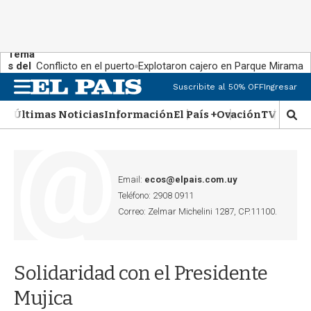
Tema
s del
Conflicto en el puerto
Explotaron cajero en Parque Miramar
día:
Suscribite al 50% OFF
Ingresar
M
e
Últimas Noticias
Información
El País +
Ovación
TV Show
n
M
u
o
s
t
r
Email:
ecos@elpais.com.uy
a
Teléfono: 2908 0911
r
Correo: Zelmar Michelini 1287, CP.11100.
b
�
s
q
Solidaridad con el Presidente
u
e
Mujica
d