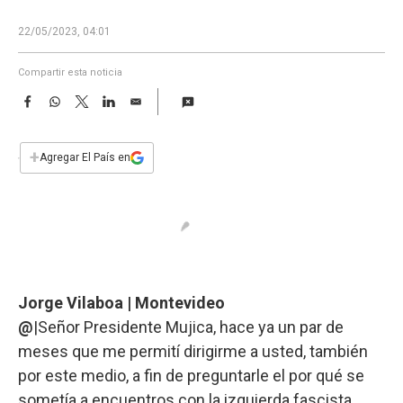
a
22/05/2023, 04:01
Compartir esta noticia
F
W
T
L
E
a
h
w
i
m
c
a
i
n
a
e
t
t
k
i
+
Agregar El País en
b
s
t
e
l
o
A
e
d
o
p
r
I
k
p
n
Jorge Vilaboa | Montevideo
@
|Señor Presidente Mujica, hace ya un par de
meses que me permití dirigirme a usted, también
por este medio, a fin de preguntarle el por qué se
sometía a encuentros con la izquierda fascista