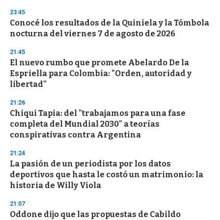
3
s
23:45
e
Conocé los resultados de la Quiniela y la Tómbola
c
nocturna del viernes 7 de agosto de 2026
o
n
d
21:45
s
El nuevo rumbo que promete Abelardo De la
Espriella para Colombia: "Orden, autoridad y
libertad"
21:26
Chiqui Tapia: del "trabajamos para una fase
completa del Mundial 2030" a teorías
conspirativas contra Argentina
21:24
La pasión de un periodista por los datos
deportivos que hasta le costó un matrimonio: la
historia de Willy Viola
21:07
Oddone dijo que las propuestas de Cabildo