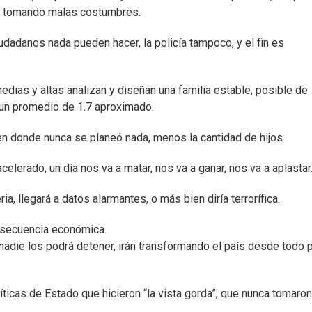
ue tomando malas costumbres.
iudadanos nada pueden hacer, la policía tampoco, y el fin es
edias y altas analizan y diseñan una familia estable, posible de
do un promedio de 1.7 aproximado.
en donde nunca se planeó nada, menos la cantidad de hijos.
elerado, un día nos va a matar, nos va a ganar, nos va a aplastar
a, llegará a datos alarmantes, o más bien diría terrorífica.
onsecuencia económica.
nadie los podrá detener, irán transformando el país desde todo 
íticas de Estado que hicieron “la vista gorda”, que nunca tomaron