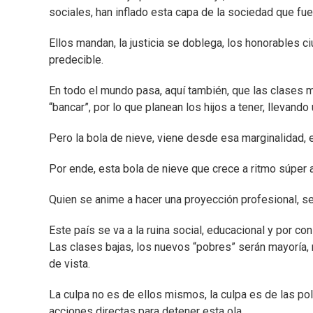
sociales, han inflado esta capa de la sociedad que f
Ellos mandan, la justicia se doblega, los honorables c
predecible.
En todo el mundo pasa, aquí también, que las clases m
“bancar”, por lo que planean los hijos a tener, llevan
Pero la bola de nieve, viene desde esa marginalidad, 
Por ende, esta bola de nieve que crece a ritmo súper ac
Quien se anime a hacer una proyección profesional, seri
Este país se va a la ruina social, educacional y por c
Las clases bajas, los nuevos “pobres” serán mayoría, 
de vista.
La culpa no es de ellos mismos, la culpa es de las pol
acciones directas para detener esta ola.