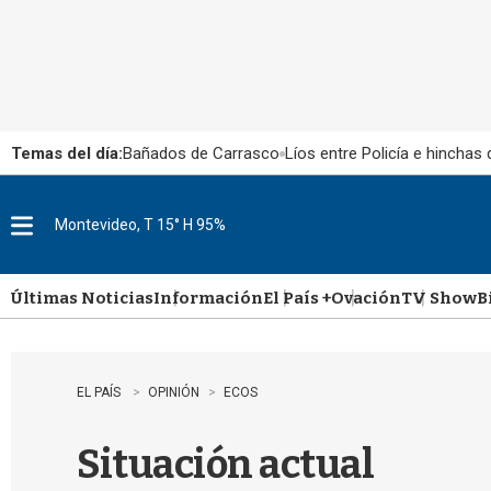
Temas del día:
Bañados de Carrasco
Líos entre Policía e hinchas
Montevideo, T 15° H 95%
M
e
n
u
Últimas Noticias
Información
El País +
Ovación
TV Show
B
EL PAÍS
OPINIÓN
ECOS
Situación actual