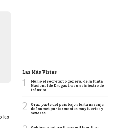
Las Más Vistas
1
Murió el secretario general de la Junta
Nacional de Drogas tras un siniestro de
tránsito
2
Gran parte del país bajo alerta naranja
de Inumet por tormentas muy fuertes y
severas
o las
Gobierno quiere llevar mil familias a