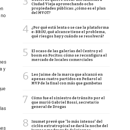
3
Ciudad Vieja aprovechando ocho
en
propiedades públicas: ¿cómo es el plan
del MVOT?
 no
4
¿Por qué está lenta o se cae la plataforma
e-BROU, qué alcance tiene el problema,
qué riesgos hay y cuándo se resolverá?
5
El ocaso de las galerías del Centro y el
boom en Pocitos: cómo se reconfigura el
mercado de locales comerciales
nes
a y
6
Leo Jaime: de la marca que alcanzó en
apenas cuatro partidos en Peñarol al
MVP de la final con más que gambetas
que
7
Cómo fue el siniestro de tránsito por el
que murió Gabriel Rossi, secretario
general de Drogas
las
8
Inumet prevé que "lo más intenso" del
ciclón extratropical se dará la noche del
nes