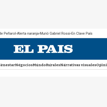
 de Peñarol
Alerta naranja
Murió Gabriel Rossi
En Clave País
ienestar
Negocios
Mundo
Rurales
Narrativas visuales
Opin