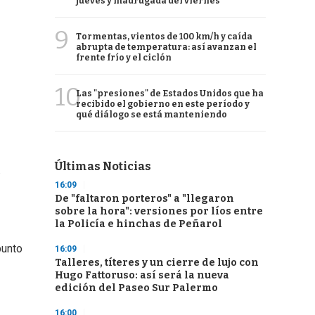
jueves y madrugada del viernes
9
Tormentas, vientos de 100 km/h y caída
abrupta de temperatura: así avanzan el
frente frío y el ciclón
10
Las "presiones" de Estados Unidos que ha
recibido el gobierno en este período y
qué diálogo se está manteniendo
Últimas Noticias
.
16:09
De "faltaron porteros" a "llegaron
sobre la hora": versiones por líos entre
la Policía e hinchas de Peñarol
punto
16:09
Talleres, títeres y un cierre de lujo con
Hugo Fattoruso: así será la nueva
edición del Paseo Sur Palermo
16:00