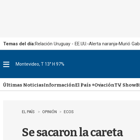
Temas del día:
Relación Uruguay - EE.UU.
Alerta naranja
Murió Gabr
Montevideo, T 13° H 97%
M
e
n
u
Últimas Noticias
Información
El País +
Ovación
TV Show
B
EL PAÍS
OPINIÓN
ECOS
Se sacaron la careta