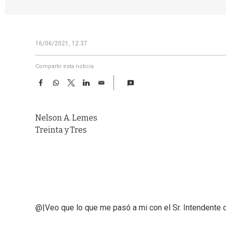
16/06/2021, 12:37
Compartir esta noticia
F
W
T
L
E
a
h
w
i
m
c
a
i
n
a
e
t
t
k
i
Nelson A. Lemes
b
s
t
e
l
o
A
e
d
Treinta y Tres
o
p
r
I
k
p
n
@|Veo que lo que me pasó a mi con el Sr. Intendente