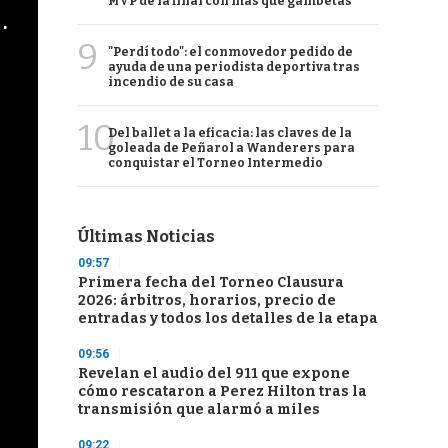
MVP de la final con más que gambetas
cha argentino en "Subrayado"
9
"Perdí todo": el conmovedor pedido de
ayuda de una periodista deportiva tras
incendio de su casa
10
Del ballet a la eficacia: las claves de la
goleada de Peñarol a Wanderers para
conquistar el Torneo Intermedio
Últimas Noticias
09:57
Primera fecha del Torneo Clausura
2026: árbitros, horarios, precio de
entradas y todos los detalles de la etapa
09:56
Revelan el audio del 911 que expone
cómo rescataron a Perez Hilton tras la
transmisión que alarmó a miles
09:22