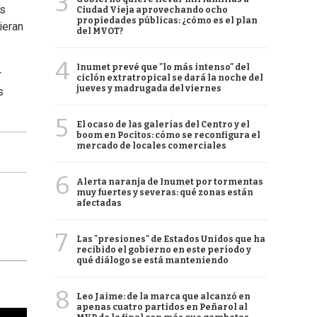
3
es
Ciudad Vieja aprovechando ocho
propiedades públicas: ¿cómo es el plan
ieran
del MVOT?
4
Inumet prevé que "lo más intenso" del
r
ciclón extratropical se dará la noche del
jueves y madrugada del viernes
s
5
El ocaso de las galerías del Centro y el
boom en Pocitos: cómo se reconfigura el
mercado de locales comerciales
6
Alerta naranja de Inumet por tormentas
muy fuertes y severas: qué zonas están
afectadas
7
Las "presiones" de Estados Unidos que ha
recibido el gobierno en este período y
qué diálogo se está manteniendo
8
Leo Jaime: de la marca que alcanzó en
apenas cuatro partidos en Peñarol al