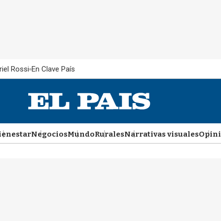
iel Rossi
En Clave País
ienestar
Negocios
Mundo
Rurales
Narrativas visuales
Opin