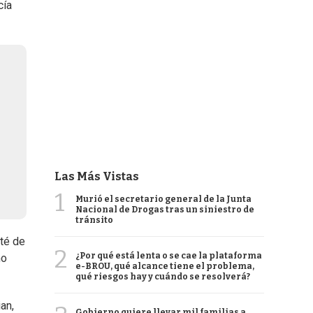
cía
Las Más Vistas
1
Murió el secretario general de la Junta
Nacional de Drogas tras un siniestro de
tránsito
ité de
2
¿Por qué está lenta o se cae la plataforma
mo
e-BROU, qué alcance tiene el problema,
qué riesgos hay y cuándo se resolverá?
an,
Gobierno quiere llevar mil familias a