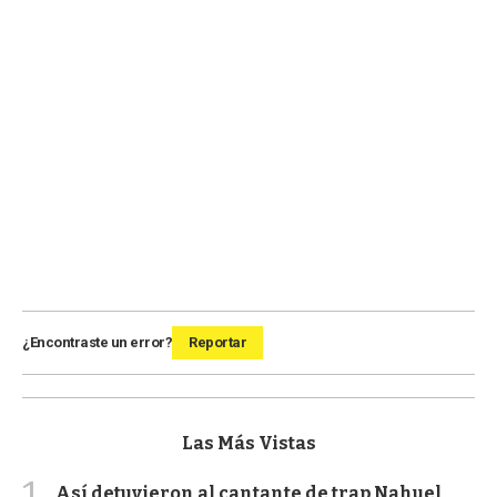
¿Encontraste un error?
Reportar
Las Más Vistas
1
Así detuvieron al cantante de trap Nahuel