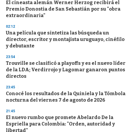
El cineasta alemán Werner Herzog recibirá el
s
o
Premio Donostia de San Sebastián por su "obra
f
extraordinaria"
3
3
s
02:12
e
Una película que sintetiza las búsqueda un
c
director, escritor y montajista uruguayo, cinéfilo
o
n
y debutante
d
s
23:54
Trouville se clasificó a playoffs y es el nuevo líder
de la LDA; Verdirrojo y Lagomar ganaron puntos
directos
23:45
Conocé los resultados de la Quiniela y la Tómbola
nocturna del viernes 7 de agosto de 2026
21:45
El nuevo rumbo que promete Abelardo De la
Espriella para Colombia: "Orden, autoridad y
libertad"