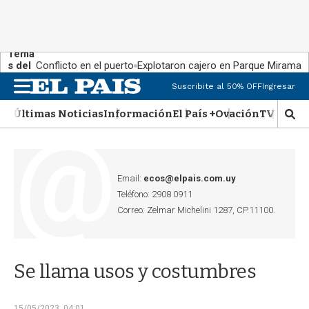
Tema
s del
Conflicto en el puerto
Explotaron cajero en Parque Miramar
día:
Suscribite al 50% OFF
Ingresar
M
e
Últimas Noticias
Información
El País +
Ovación
TV Show
n
M
u
o
s
t
r
Email:
ecos@elpais.com.uy
a
Teléfono: 2908 0911
r
Correo: Zelmar Michelini 1287, CP.11100.
b
�
s
q
Se llama usos y costumbres
u
e
d
15/05/2023, 04:01