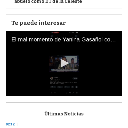
abuelo como DT de la Celeste
Te puede interesar
El mal momento de Yanina Gasañol con un hincha argentino en "Subrayado"
0
s
e
c
Últimas Noticias
o
n
02:12
d