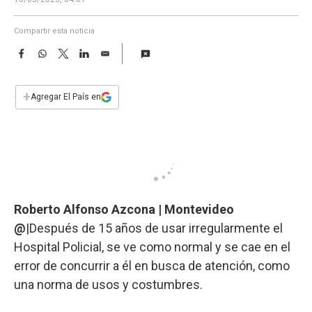
a
Compartir esta noticia
F
W
T
L
E
a
h
w
i
m
c
a
i
n
a
e
t
t
k
i
+
Agregar El País en
b
s
t
e
l
o
A
e
d
o
p
r
I
k
p
n
Roberto Alfonso Azcona | Montevideo
@
|Después de 15 años de usar irregularmente el
Hospital Policial, se ve como normal y se cae en el
error de concurrir a él en busca de atención, como
una norma de usos y costumbres.