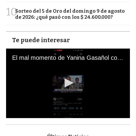
10
Sorteo del 5 de Oro del domingo 9 de agosto
de 2026: ¿qué pasó con los $ 24.600.000?
Te puede interesar
El mal momento de Yanina Gasañol con un hincha argentino en "Subrayado"
0
s
e
c