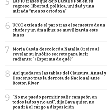
5
Las 10 frases que dejó Lacalle Pou en su
regreso: libertad, política, unidad y una
mirada “menos ortodoxa”
6
UCOT extiende el paro tras el secuestro de un
chofer y un ómnibus: se movilizarán este
lunes
7
Moria Casán descolocó a Natalia Oreiro al
revelar su insólito secreto para lucir
radiante: "¿Esperma de qué?"
8
Así quedaron las tablas del Clausura, Anual y
Descenso tras la derrota de Nacional ante
Boston River
9
"No me puedo permitir salir campeón en
todos lados y no acá", dijo Bava quien no
pondrá el cargo a disposición