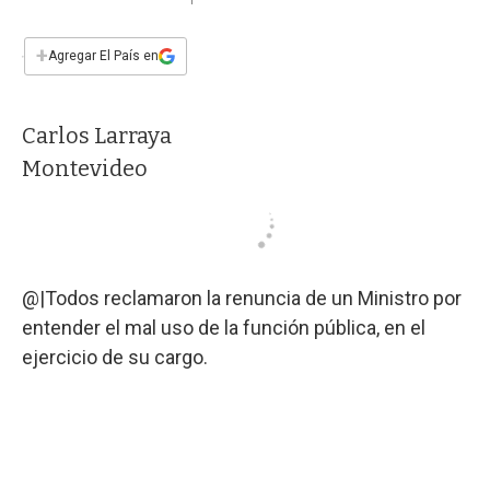
a
h
w
i
m
a
c
a
i
n
a
e
t
t
k
i
+
Agregar El País en
b
s
t
e
l
o
A
e
d
o
p
r
I
Carlos Larraya
k
p
n
Montevideo
@|Todos reclamaron la renuncia de un Ministro por
entender el mal uso de la función pública, en el
ejercicio de su cargo.