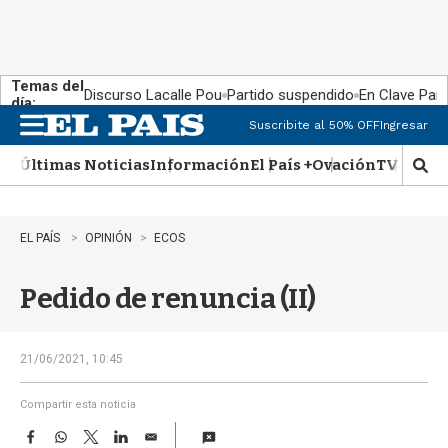
Temas del
Discurso Lacalle Pou
Partido suspendido
En Clave País
día:
Suscribite al 50% OFF
Ingresar
M
e
Últimas Noticias
Información
El País +
Ovación
TV Show
n
M
u
o
s
t
EL PAÍS
OPINIÓN
ECOS
r
a
Pedido de renuncia (II)
r
b
�
s
21/06/2021, 10:45
q
u
Compartir esta noticia
e
F
W
T
L
E
d