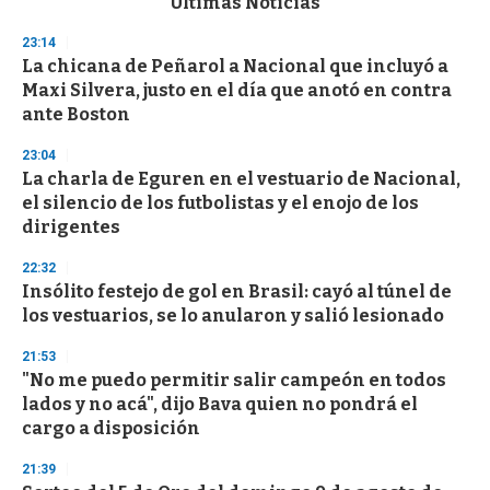
Últimas Noticias
o
n
23:14
d
La chicana de Peñarol a Nacional que incluyó a
s
o
Maxi Silvera, justo en el día que anotó en contra
f
ante Boston
3
3
s
23:04
e
La charla de Eguren en el vestuario de Nacional,
c
el silencio de los futbolistas y el enojo de los
o
n
dirigentes
d
s
22:32
Insólito festejo de gol en Brasil: cayó al túnel de
los vestuarios, se lo anularon y salió lesionado
21:53
"No me puedo permitir salir campeón en todos
lados y no acá", dijo Bava quien no pondrá el
cargo a disposición
21:39