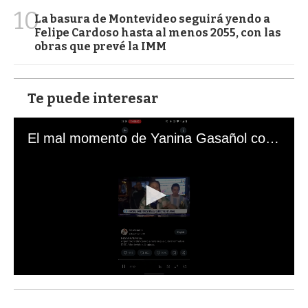
10
La basura de Montevideo seguirá yendo a
Felipe Cardoso hasta al menos 2055, con las
obras que prevé la IMM
Te puede interesar
El mal momento de Yanina Gasañol con un hincha argentino en "Subrayado"
0
s
e