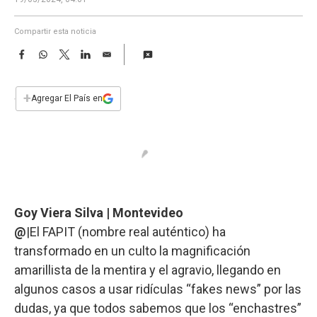
a
Compartir esta noticia
F
W
T
L
E
a
h
w
i
m
c
a
i
n
a
e
t
t
k
i
+
Agregar El País en
b
s
t
e
l
o
A
e
d
o
p
r
I
k
p
n
Goy Viera Silva | Montevideo
@
|El FAPIT (nombre real auténtico) ha
transformado en un culto la magnificación
amarillista de la mentira y el agravio, llegando en
algunos casos a usar ridículas “fakes news” por las
dudas, ya que todos sabemos que los “enchastres”