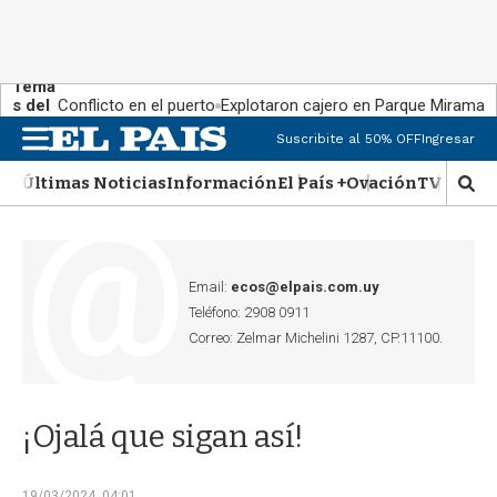
Tema
s del
Conflicto en el puerto
Explotaron cajero en Parque Miramar
día:
Suscribite al 50% OFF
Ingresar
M
e
Últimas Noticias
Información
El País +
Ovación
TV Show
n
M
u
o
s
t
r
Email:
ecos@elpais.com.uy
a
Teléfono: 2908 0911
r
Correo: Zelmar Michelini 1287, CP.11100.
b
�
s
q
¡Ojalá que sigan así!
u
e
d
19/03/2024, 04:01