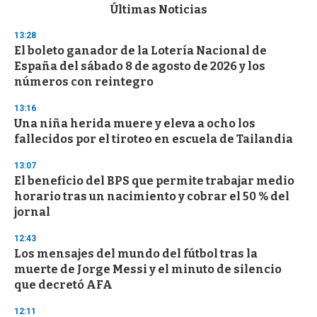
c
Últimas Noticias
o
n
13:28
d
El boleto ganador de la Lotería Nacional de
s
o
España del sábado 8 de agosto de 2026 y los
f
números con reintegro
3
3
s
13:16
e
Una niña herida muere y eleva a ocho los
c
fallecidos por el tiroteo en escuela de Tailandia
o
n
d
13:07
s
El beneficio del BPS que permite trabajar medio
horario tras un nacimiento y cobrar el 50 % del
jornal
12:43
Los mensajes del mundo del fútbol tras la
muerte de Jorge Messi y el minuto de silencio
que decretó AFA
12:11