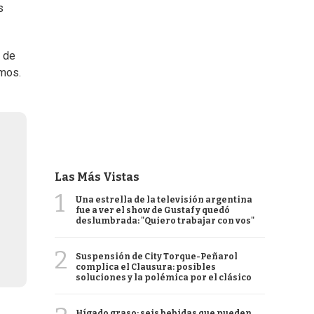
s
r de
amos.
Las Más Vistas
1
Una estrella de la televisión argentina
fue a ver el show de Gustaf y quedó
deslumbrada: "Quiero trabajar con vos"
2
Suspensión de City Torque-Peñarol
complica el Clausura: posibles
soluciones y la polémica por el clásico
Hígado graso: seis bebidas que pueden