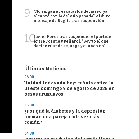
9
"No salgan a rescatarlos de nuevo, ya
alcanzó con lo del año pasado": el duro
mensaje de Ruglio tras suspensión
10
Javier Feres tras suspender el partido
entre Torque y Peñarol: “Soy yo el que
decide cuando se juega y cuando no”
Últimas Noticias
06:00
Unidad Indexada hoy: cuánto cotiza la
UI este domingo 9 de agosto de 2026 en
pesos uruguayos
05:00
¿Por qué la diabetes y la depresión
forman una pareja cada vez más
común?
04:30