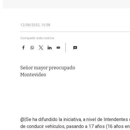
12/08/2022, 10:58
Compartir esta noticia
F
W
T
L
E
a
h
w
i
m
c
a
i
n
a
e
t
t
k
i
Señor mayor preocupado
b
s
t
e
l
o
A
e
d
Montevideo
o
p
r
I
k
p
n
@|Se ha difundido la iniciativa, a nivel de Intendentes 
de conducir vehículos, pasando a 17 años (16 años en 