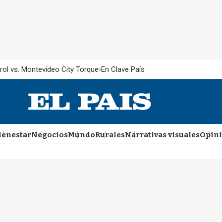
rol vs. Montevideo City Torque
En Clave País
ienestar
Negocios
Mundo
Rurales
Narrativas visuales
Opin