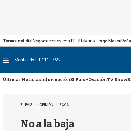
Temas del día:
Negociaciones con EE.UU.
Murió Jorge Messi
Peña
Montevideo, T 11° H 55%
M
e
n
u
Últimas Noticias
Información
El País +
Ovación
TV Show
B
EL PAÍS
OPINIÓN
ECOS
No a la baja