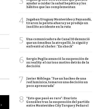
3
ayudar a cuidar la salud hepática y los
hábitos que las complementan
4
Jugaban Uruguay Montevideo y Paysandú,
tiraron la pelota afuera y se produjo un
insólito accidente en la ruta
5
Una comunicadora de Canal 10 denunció
que un ómnibus la atropelló, lo siguió y
enfrentó al chofer: "En shock"
6
Sergio Puglia anunció la suspensión de
su reality: el curioso motivo detrás de la
decisión
7
Javier Nóblega: "Fue un hackeo de una
red lumínica, tomaron una decisión un
poco apresurada"
8
“Esto que pasó es raro”: Evaristo
cha argentino en "Subrayado"
González tras la suspensión del partido
entre Montevideo City Torque y Peñarol