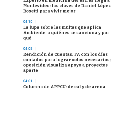
Experto en medicina del estrés llega a
Montevideo: las claves de Daniel López
Rosetti para vivir mejor
04:10
La lupa sobre las multas que aplica
Ambiente: a quiénes se sanciona y por
qué
04:05
Rendición de Cuentas: FA con los días
contados para lograr votos necesarios;
oposición visualiza apoyo a proyectos
aparte
04:01
Columna de APPCU: de cal y de arena