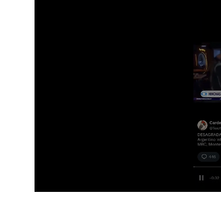
0
s
e
c