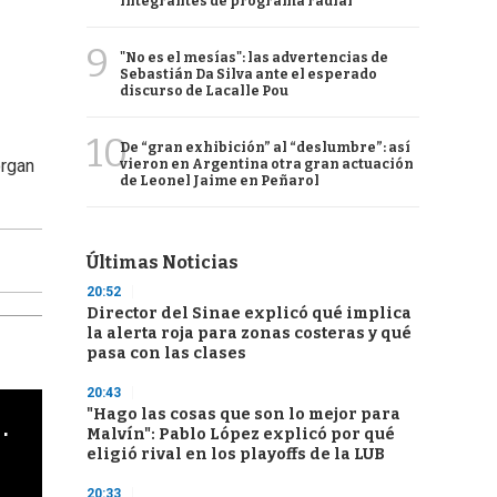
integrantes de programa radial
9
"No es el mesías": las advertencias de
Sebastián Da Silva ante el esperado
discurso de Lacalle Pou
10
De “gran exhibición” al “deslumbre”: así
organ
vieron en Argentina otra gran actuación
de Leonel Jaime en Peñarol
Últimas Noticias
20:52
Director del Sinae explicó qué implica
la alerta roja para zonas costeras y qué
pasa con las clases
20:43
"Hago las cosas que son lo mejor para
cha argentino en "Subrayado"
Malvín": Pablo López explicó por qué
eligió rival en los playoffs de la LUB
20:33