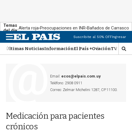
Temas
Alerta roja
Preocupaciones en INR
Bañados de Carrasco
del día:
Suscribite al 50% OFF
Ingresar
M
e
Últimas Noticias
Información
El País +
Ovación
TV Show
n
M
u
o
s
t
r
Email:
ecos@elpais.com.uy
a
Teléfono: 2908 0911
r
Correo: Zelmar Michelini 1287, CP.11100.
b
�
s
q
Medicación para pacientes
u
e
crónicos
d