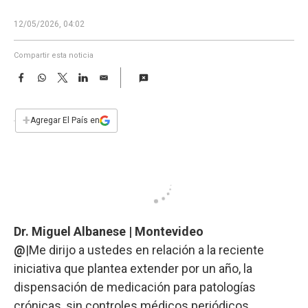
a
12/05/2026, 04:02
Compartir esta noticia
F
W
T
L
E
a
h
w
i
m
c
a
i
n
a
e
t
t
k
i
+
Agregar El País en
b
s
t
e
l
o
A
e
d
o
p
r
I
k
p
n
Dr. Miguel Albanese | Montevideo
@
|Me dirijo a ustedes en relación a la reciente
iniciativa que plantea extender por un año, la
dispensación de medicación para patologías
crónicas, sin controles médicos periódicos.