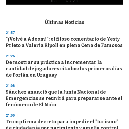
0
s
e
c
Últimas Noticias
o
n
21:57
d
"¡Volvé a Adeom!": el filoso comentario de Yesty
s
o
Prieto a Valeria Ripoll en plena Cena de Famosos
f
3
21:26
3
s
De mostrar su práctica a incrementar la
e
cantidad de jugadores citados: los primeros días
c
de Forlán en Uruguay
o
n
d
21:08
s
Sánchez anunció que la Junta Nacional de
Emergencias se reunirá para prepararse ante el
fenómeno de El Niño
21:00
Trump firma decreto para impedir el "turismo"
de ciudadanía por nacimiento y amplía control