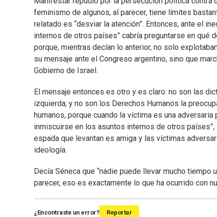
Manifestar repudio por la persecución política contra u
feminismo de algunos, al parecer, tiene límites bast
relatado es “desviar la atención”. Entonces, ante el 
internos de otros países” cabría preguntarse en qué 
porque, mientras decían lo anterior, no solo explotaba
su mensaje ante el Congreso argentino, sino que marc
Gobierno de Israel.
El mensaje entonces es otro y es claro: no son las di
izquierda; y no son los Derechos Humanos la preocupa
humanos, porque cuando la víctima es una adversaria ped
inmiscuirse en los asuntos internos de otros países”,
espada que levantan es amiga y las víctimas adversari
ideología.
Decía Séneca que “nadie puede llevar mucho tiempo un
parecer, eso es exactamente lo que ha ocurrido con nue
¿Encontraste un error?
Reportar