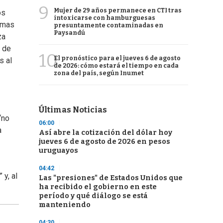
9
Mujer de 29 años permanece en CTI tras
os
intoxicarse con hamburguesas
temas
presuntamente contaminadas en
Paysandú
za
o de
10
El pronóstico para el jueves 6 de agosto
s al
de 2026: cómo estará el tiempo en cada
zona del país, según Inumet
Últimas Noticias
“no
06:00
a
Así abre la cotización del dólar hoy
jueves 6 de agosto de 2026 en pesos
uruguayos
04:42
y, al
Las "presiones" de Estados Unidos que
ha recibido el gobierno en este
período y qué diálogo se está
manteniendo
04:30