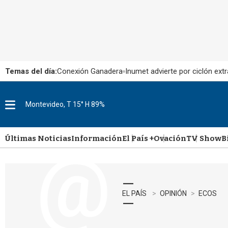
Temas del día:
Conexión Ganadera
Inumet advierte por ciclón extr
Montevideo, T 15° H 89%
M
e
n
u
Últimas Noticias
Información
El País +
Ovación
TV Show
B
EL PAÍS
OPINIÓN
ECOS