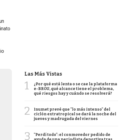
un
inato
io
Las Más Vistas
1
¿Por qué está lenta o se cae la plataforma
e-BROU, qué alcance tiene el problema,
qué riesgos hay y cuándo se resolverá?
2
Inumet prevé que "lo más intenso" del
ciclón extratropical se dará la noche del
jueves y madrugada del viernes
3
"Perdí todo": el conmovedor pedido de
ayuda de una periodista deportiva tras