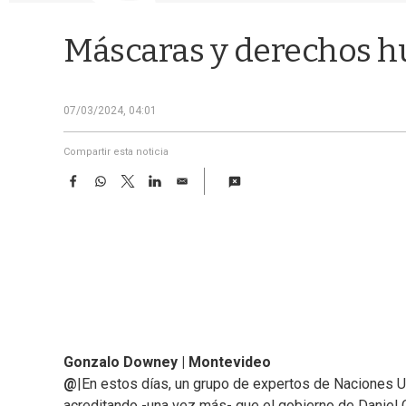
Máscaras y derechos 
07/03/2024, 04:01
Compartir esta noticia
F
W
T
L
E
a
h
w
i
m
c
a
i
n
a
e
t
t
k
i
b
s
t
e
l
o
A
e
d
o
p
r
I
k
p
n
Gonzalo Downey | Montevideo
@
|En estos días, un grupo de expertos de Naciones Un
acreditando -una vez más- que el gobierno de Daniel 