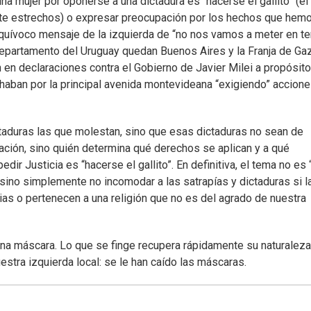
na mujer por oponerse a una dictadura es “hacerse el gallito” (el
ante estrechos) o expresar preocupación por los hechos que hem
inequívoco mensaje de la izquierda de “no nos vamos a meter en 
departamento del Uruguay quedan Buenos Aires y la Franja de Ga
n en declaraciones contra el Gobierno de Javier Milei a propósit
haban por la principal avenida montevideana “exigiendo” accione
ctaduras las que molestan, sino que esas dictaduras no sean de
ción, sino quién determina qué derechos se aplican y a qué
ir Justicia es “hacerse el gallito”. En definitiva, el tema no es 
 sino simplemente no incomodar a las satrapías y dictaduras si l
as o pertenecen a una religión que no es del agrado de nuestra
a máscara. Lo que se finge recupera rápidamente su naturaleza” 
stra izquierda local: se le han caído las máscaras.