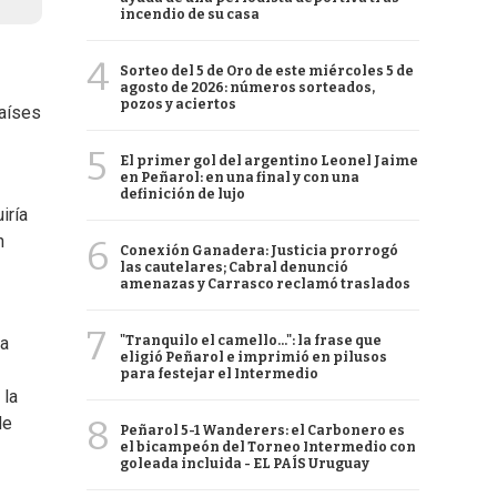
incendio de su casa
4
Sorteo del 5 de Oro de este miércoles 5 de
agosto de 2026: números sorteados,
pozos y aciertos
países
5
El primer gol del argentino Leonel Jaime
en Peñarol: en una final y con una
definición de lujo
iría
n
6
Conexión Ganadera: Justicia prorrogó
las cautelares; Cabral denunció
amenazas y Carrasco reclamó traslados
7
"Tranquilo el camello...": la frase que
la
eligió Peñarol e imprimió en pilusos
para festejar el Intermedio
 la
8
de
Peñarol 5-1 Wanderers: el Carbonero es
el bicampeón del Torneo Intermedio con
goleada incluida - EL PAÍS Uruguay