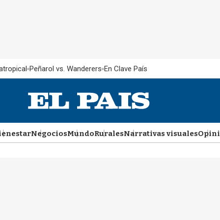
atropical
Peñarol vs. Wanderers
En Clave País
ienestar
Negocios
Mundo
Rurales
Narrativas visuales
Opin