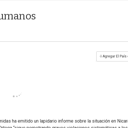
humanos
+
Agregar El País
idas ha emitido un lapidario informe sobre la situación en Nicar
Ortega “sigue perpetrando graves violaciones sistemáticas a los