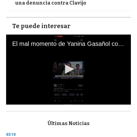
una denuncia contra Clavijo
Te puede interesar
El mal momento de Yanina Gasañol con un hincha argentino en "Subrayado"
0
s
e
c
Últimas Noticias
o
n
03:10
d