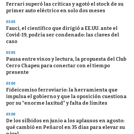
Ferrari superó las críticas y agotó el stock de su
s
o
primer auto eléctrico en solo dos meses
f
3
03:05
3
s
Fauci, el científico que dirigió a EE.UU. ante el
e
Covid-19, podría ser condenado: las claves del
c
caso
o
n
d
03:05
s
Pausa entre vinos y lectura, la propuesta del Club
Cerro Chapeu para conectar con el tiempo
presente
03:00
Fideicomiso ferroviario: la herramienta que
impulsa el gobierno y que la oposición cuestiona
por su “enorme laxitud” y falta de límites
03:00
De los silbidos en junio a los aplausos en agosto:
qué cambió en Peñarol en 35 días para elevar su
nivel