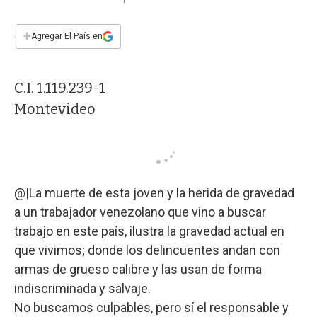
a
h
w
i
m
a
c
a
i
n
a
e
t
t
k
i
+
Agregar El País en
b
s
t
e
l
o
A
e
d
o
p
r
I
C.I. 1.119.239-1
k
p
n
Montevideo
@|La muerte de esta joven y la herida de gravedad
a un trabajador venezolano que vino a buscar
trabajo en este país, ilustra la gravedad actual en
que vivimos; donde los delincuentes andan con
armas de grueso calibre y las usan de forma
indiscriminada y salvaje.
No buscamos culpables, pero sí el responsable y