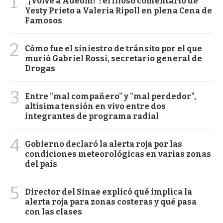
1
"¡Volvé a Adeom!": el filoso comentario de
Yesty Prieto a Valeria Ripoll en plena Cena de
Famosos
2
Cómo fue el siniestro de tránsito por el que
murió Gabriel Rossi, secretario general de
Drogas
3
Entre "mal compañero" y "mal perdedor",
altísima tensión en vivo entre dos
integrantes de programa radial
4
Gobierno declaró la alerta roja por las
condiciones meteorológicas en varias zonas
del país
5
Director del Sinae explicó qué implica la
alerta roja para zonas costeras y qué pasa
con las clases