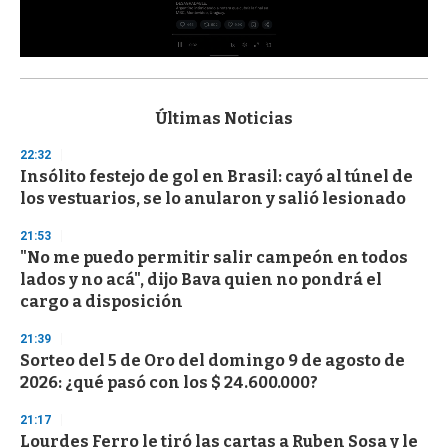
0
s
e
c
Últimas Noticias
o
n
22:32
d
Insólito festejo de gol en Brasil: cayó al túnel de
s
o
los vestuarios, se lo anularon y salió lesionado
f
3
21:53
3
s
"No me puedo permitir salir campeón en todos
e
lados y no acá", dijo Bava quien no pondrá el
c
cargo a disposición
o
n
d
21:39
s
Sorteo del 5 de Oro del domingo 9 de agosto de
2026: ¿qué pasó con los $ 24.600.000?
21:17
Lourdes Ferro le tiró las cartas a Ruben Sosa y le