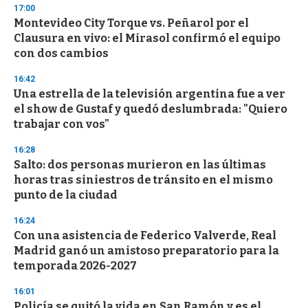
n
17:00
d
Montevideo City Torque vs. Peñarol por el
s
o
Clausura en vivo: el Mirasol confirmó el equipo
f
con dos cambios
3
3
s
16:42
e
Una estrella de la televisión argentina fue a ver
c
el show de Gustaf y quedó deslumbrada: "Quiero
o
n
trabajar con vos"
d
s
16:28
Salto: dos personas murieron en las últimas
horas tras siniestros de tránsito en el mismo
punto de la ciudad
16:24
Con una asistencia de Federico Valverde, Real
Madrid ganó un amistoso preparatorio para la
temporada 2026-2027
16:01
Policía se quitó la vida en San Ramón y es el