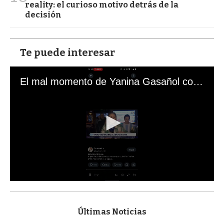
reality: el curioso motivo detrás de la
decisión
Te puede interesar
El mal momento de Yanina Gasañol con un hincha argentino en "Subrayado"
0
s
e
c
Últimas Noticias
o