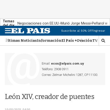
Temas
Negociaciones con EE.UU.
Murió Jorge Messi
Peñarol vs
del día:
Suscribite al 50% OFF
Ingresar
M
e
Últimas Noticias
Información
El País +
Ovación
TV Show
n
M
u
o
s
t
r
Email:
ecos@elpais.com.uy
a
Teléfono: 2908 0911
r
Correo: Zelmar Michelini 1287, CP.11100.
b
�
s
q
León XIV, creador de puentes
u
e
d
10/05/2025, 04:00