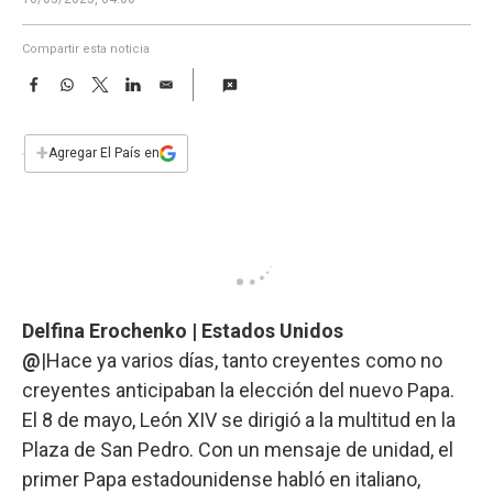
a
Compartir esta noticia
F
W
T
L
E
a
h
w
i
m
c
a
i
n
a
e
t
t
k
i
+
Agregar El País en
b
s
t
e
l
o
A
e
d
o
p
r
I
k
p
n
Delfina Erochenko | Estados Unidos
@
|Hace ya varios días, tanto creyentes como no
creyentes anticipaban la elección del nuevo Papa.
El 8 de mayo, León XIV se dirigió a la multitud en la
Plaza de San Pedro. Con un mensaje de unidad, el
primer Papa estadounidense habló en italiano,