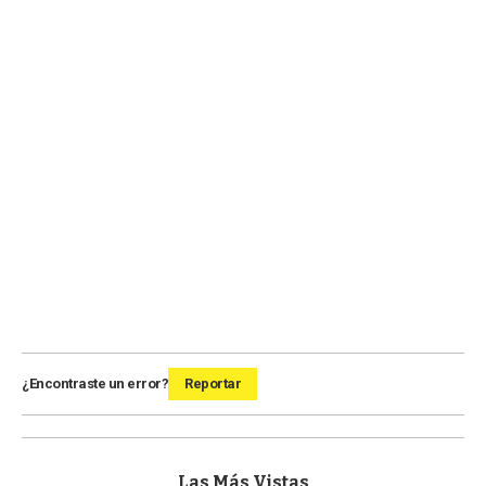
¿Encontraste un error?
Reportar
Las Más Vistas