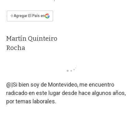
a
h
w
i
m
a
c
a
i
n
a
e
t
t
k
i
+
Agregar El País en
b
s
t
e
l
o
A
e
d
o
p
r
I
Martín Quinteiro
k
p
n
Rocha
@|Si bien soy de Montevideo, me encuentro
radicado en este lugar desde hace algunos años,
por temas laborales.