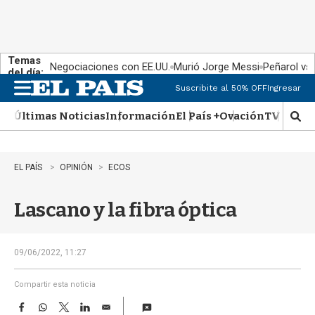
Temas
Negociaciones con EE.UU.
Murió Jorge Messi
Peñarol vs
del día:
Suscribite al 50% OFF
Ingresar
M
e
Últimas Noticias
Información
El País +
Ovación
TV Show
n
M
u
o
s
t
EL PAÍS
OPINIÓN
ECOS
r
a
Lascano y la fibra óptica
r
b
�
s
09/06/2022, 11:27
q
u
Compartir esta noticia
e
F
W
T
L
E
d