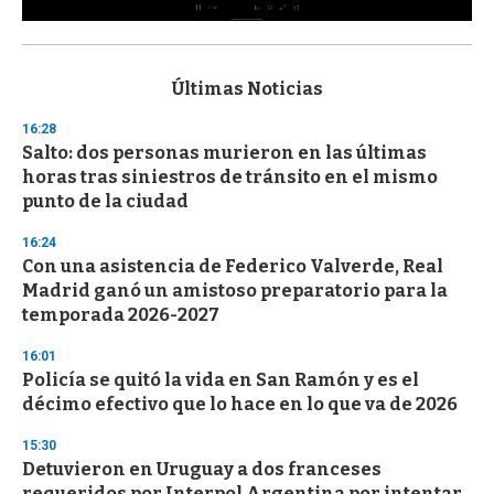
0
s
e
c
Últimas Noticias
o
n
16:28
d
Salto: dos personas murieron en las últimas
s
o
horas tras siniestros de tránsito en el mismo
f
punto de la ciudad
3
3
s
16:24
e
Con una asistencia de Federico Valverde, Real
c
Madrid ganó un amistoso preparatorio para la
o
n
temporada 2026-2027
d
s
16:01
Policía se quitó la vida en San Ramón y es el
décimo efectivo que lo hace en lo que va de 2026
15:30
Detuvieron en Uruguay a dos franceses
requeridos por Interpol Argentina por intentar