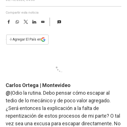
a
Compartir esta noticia
F
W
T
L
E
a
h
w
i
m
c
a
i
n
a
e
t
t
k
i
+
Agregar El País en
b
s
t
e
l
o
A
e
d
o
p
r
I
k
p
n
Carlos Ortega | Montevideo
@
|Odio la rutina. Debo pensar cómo escapar al
tedio de lo mecánico y de poco valor agregado.
¿Será entonces la explicación a la falta de
repentización de estos procesos de mi parte? O tal
vez sea una excusa para escapar directamente. No