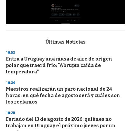
0
s
e
c
Últimas Noticias
o
n
10:53
d
Entra a Uruguay una masa de aire de origen
s
o
polar que traerá frío: "Abrupta caída de
f
temperatura"
3
3
s
10:34
e
Maestros realizarán un paro nacional de 24
c
horas: en qué fecha de agosto será y cuáles son
o
n
los reclamos
d
s
10:28
Feriado del 13 de agosto de 2026: quiénes no
trabajan en Uruguay el próximo jueves por un