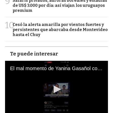
9
Safaris privados, auroras boreales y estadías
de US$ 3.000 por día: así viajan los uruguayos
premium
10
Cesó la alerta amarilla por vientos fuertes y
persistentes que abarcaba desde Montevideo
hasta el Chuy
Te puede interesar
El mal momento de Yanina Gasañol con un hincha argentino en "Subrayado"