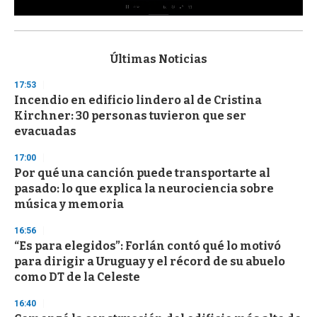
0
s
e
c
Últimas Noticias
o
n
17:53
d
Incendio en edificio lindero al de Cristina
s
o
Kirchner: 30 personas tuvieron que ser
f
evacuadas
3
3
s
17:00
e
Por qué una canción puede transportarte al
c
pasado: lo que explica la neurociencia sobre
o
n
música y memoria
d
s
16:56
“Es para elegidos”: Forlán contó qué lo motivó
para dirigir a Uruguay y el récord de su abuelo
como DT de la Celeste
16:40