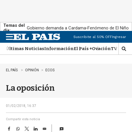
Temas del
Gobierno demanda a Cardama
Fenómeno de El Niño
día:
Suscribite al 50% OFF
Ingresar
M
e
Últimas Noticias
Información
El País +
Ovación
TV Show
n
M
u
o
s
t
EL PAÍS
OPINIÓN
ECOS
r
a
La oposición
r
b
�
s
01/02/2018, 16:37
q
u
Compartir esta noticia
e
F
W
T
L
E
d