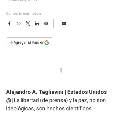
a
Compartir esta noticia
F
W
T
L
E
a
h
w
i
m
c
a
i
n
a
e
t
t
k
i
+
Agregar El País en
b
s
t
e
l
o
A
e
d
o
p
r
I
k
p
n
Alejandro A. Tagliavini | Estados Unidos
@
| La libertad (de prensa) y la paz, no son
ideológicas, son hechos científicos.