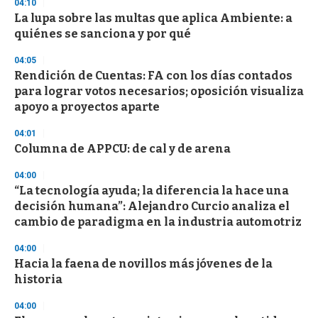
s
04:10
e
La lupa sobre las multas que aplica Ambiente: a
c
quiénes se sanciona y por qué
o
n
d
04:05
s
Rendición de Cuentas: FA con los días contados
para lograr votos necesarios; oposición visualiza
apoyo a proyectos aparte
04:01
Columna de APPCU: de cal y de arena
04:00
“La tecnología ayuda; la diferencia la hace una
decisión humana”: Alejandro Curcio analiza el
cambio de paradigma en la industria automotriz
04:00
Hacia la faena de novillos más jóvenes de la
historia
04:00