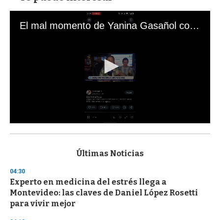
El mal momento de Yanina Gasañol con un hincha argentino en "Subrayado"
0
s
e
c
Últimas Noticias
o
n
04:30
d
Experto en medicina del estrés llega a
s
o
Montevideo: las claves de Daniel López Rosetti
f
para vivir mejor
3
3