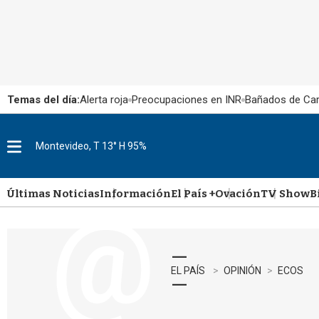
Temas del día:
Alerta roja
Preocupaciones en INR
Bañados de Ca
Montevideo, T 13° H 95%
M
e
n
u
Últimas Noticias
Información
El País +
Ovación
TV Show
B
EL PAÍS
OPINIÓN
ECOS