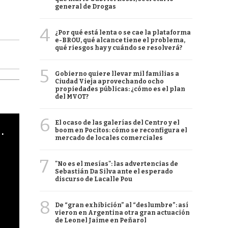
general de Drogas
4
¿Por qué está lenta o se cae la plataforma
e-BROU, qué alcance tiene el problema,
qué riesgos hay y cuándo se resolverá?
5
Gobierno quiere llevar mil familias a
Ciudad Vieja aprovechando ocho
propiedades públicas: ¿cómo es el plan
del MVOT?
6
El ocaso de las galerías del Centro y el
cha argentino en "Subrayado"
boom en Pocitos: cómo se reconfigura el
mercado de locales comerciales
7
"No es el mesías": las advertencias de
Sebastián Da Silva ante el esperado
discurso de Lacalle Pou
8
De “gran exhibición” al “deslumbre”: así
vieron en Argentina otra gran actuación
de Leonel Jaime en Peñarol