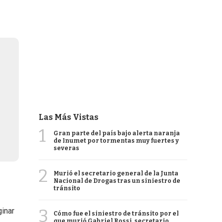
Las Más Vistas
1
Gran parte del país bajo alerta naranja
de Inumet por tormentas muy fuertes y
severas
2
Murió el secretario general de la Junta
Nacional de Drogas tras un siniestro de
tránsito
3
ginar
Cómo fue el siniestro de tránsito por el
que murió Gabriel Rossi, secretario