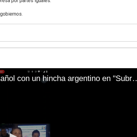
resa por partes iguales.
 gobiernos.
El mal momento de Yanina Gasañol con un hin