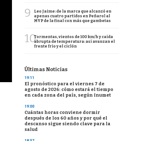
9
Leo Jaime: de la marca que alcanzó en
apenas cuatro partidos en Peñarol al
MVP de la final con más que gambetas
10
Tormentas, vientos de 100 km/h y caída
abrupta de temperatura: así avanzan el
frente frío y el ciclón
Últimas Noticias
19:11
El pronóstico para el viernes 7 de
agosto de 2026: cómo estará el tiempo
en cada zona del país, según Inumet
19:00
Cuántas horas conviene dormir
después de los 60 años y por qué el
descanso sigue siendo clave para la
salud
18:57