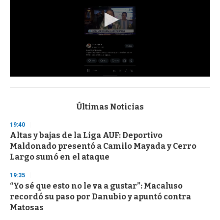
0
s
e
c
Últimas Noticias
o
n
19:40
d
Altas y bajas de la Liga AUF: Deportivo
s
o
Maldonado presentó a Camilo Mayada y Cerro
f
Largo sumó en el ataque
3
3
s
19:35
e
“Yo sé que esto no le va a gustar”: Macaluso
c
recordó su paso por Danubio y apuntó contra
o
n
Matosas
d