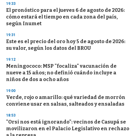
s
19:33
El pronóstico para el jueves 6 de agosto de 2026:
cómo estará el tiempo en cada zona del país,
según Inumet
19:31
Este es el precio del oro hoy 5 de agosto de 2026:
su valor, según los datos del BROU
19:12
Meningococo: MSP "focaliza" vacunación de
nueve a 15 años; no definió cuándo incluye a
niños de dos a ocho años
19:00
Verde, rojo o amarillo: qué variedad de morrón
conviene usar en salsas, salteados y ensaladas
18:53
"Orsi nos está ignorando": vecinos de Casupá se
movilizaron en el Palacio Legislativo en rechazo
a la represa