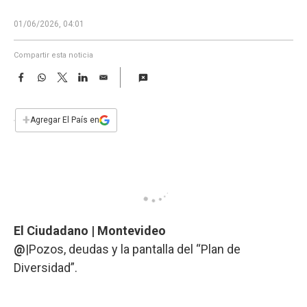
a
01/06/2026, 04:01
Compartir esta noticia
F
W
T
L
E
a
h
w
i
m
c
a
i
n
a
e
t
t
k
i
+
Agregar El País en
b
s
t
e
l
o
A
e
d
o
p
r
I
k
p
n
El Ciudadano | Montevideo
@
|Pozos, deudas y la pantalla del “Plan de
Diversidad”.