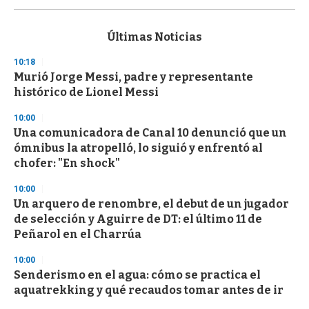
s
e
c
Últimas Noticias
o
n
10:18
d
Murió Jorge Messi, padre y representante
s
o
histórico de Lionel Messi
f
3
10:00
3
s
Una comunicadora de Canal 10 denunció que un
e
ómnibus la atropelló, lo siguió y enfrentó al
c
chofer: "En shock"
o
n
d
10:00
s
Un arquero de renombre, el debut de un jugador
de selección y Aguirre de DT: el último 11 de
Peñarol en el Charrúa
10:00
Senderismo en el agua: cómo se practica el
aquatrekking y qué recaudos tomar antes de ir