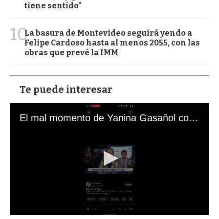
tiene sentido"
10
La basura de Montevideo seguirá yendo a
Felipe Cardoso hasta al menos 2055, con las
obras que prevé la IMM
Te puede interesar
El mal momento de Yanina Gasañol con un hincha argentino en "Subrayado"
0