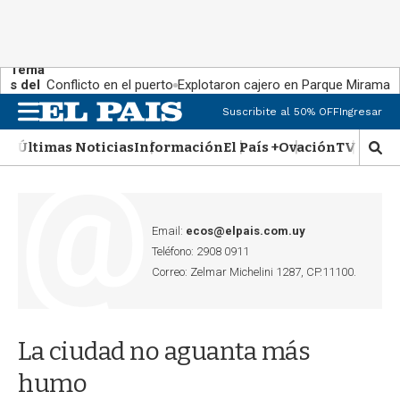
Tema
s del
Conflicto en el puerto
Explotaron cajero en Parque Miramar
día:
Suscribite al 50% OFF
Ingresar
M
e
Últimas Noticias
Información
El País +
Ovación
TV Show
n
M
u
o
s
t
r
Email:
ecos@elpais.com.uy
a
Teléfono: 2908 0911
r
Correo: Zelmar Michelini 1287, CP.11100.
b
�
s
q
La ciudad no aguanta más
u
e
humo
d