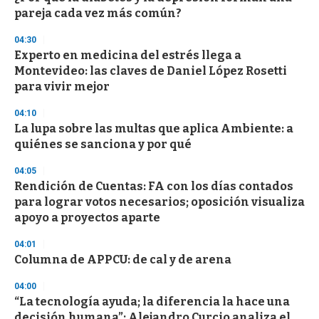
e
pareja cada vez más común?
c
o
04:30
n
d
Experto en medicina del estrés llega a
s
Montevideo: las claves de Daniel López Rosetti
para vivir mejor
04:10
La lupa sobre las multas que aplica Ambiente: a
quiénes se sanciona y por qué
04:05
Rendición de Cuentas: FA con los días contados
para lograr votos necesarios; oposición visualiza
apoyo a proyectos aparte
04:01
Columna de APPCU: de cal y de arena
04:00
“La tecnología ayuda; la diferencia la hace una
decisión humana”: Alejandro Curcio analiza el