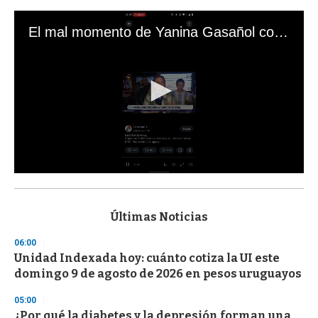
El mal momento de Yanina Gasañol con un hincha argentino en "Subrayado"
0
s
e
c
Últimas Noticias
o
n
06:00
d
Unidad Indexada hoy: cuánto cotiza la UI este
s
o
domingo 9 de agosto de 2026 en pesos uruguayos
f
3
05:00
3
s
¿Por qué la diabetes y la depresión forman una