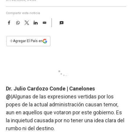
a
Compartir esta noticia
F
W
T
L
E
a
h
w
i
m
c
a
i
n
a
e
t
t
k
i
+
Agregar El País en
b
s
t
e
l
o
A
e
d
o
p
r
I
k
p
n
Dr. Julio Cardozo Conde | Canelones
@
|Algunas de las expresiones vertidas por los
popes de la actual administración causan temor,
aun en aquellos que votaron por este gobierno. Es
la inquietud causada por no tener una idea clara del
rumbo ni del destino.